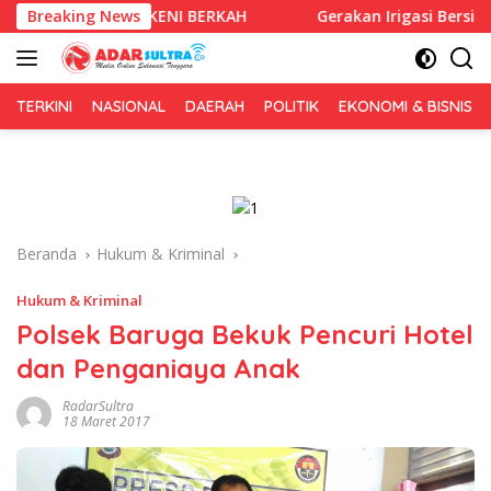
Langsung
Lewat IKENI BERKAH
Breaking News
Gerakan Irigasi Bersih HUT RI ke-81,
ke
konten
TERKINI
NASIONAL
DAERAH
POLITIK
EKONOMI & BISNIS
Beranda
Hukum & Kriminal
Hukum & Kriminal
Polsek Baruga Bekuk Pencuri Hotel
dan Penganiaya Anak
RadarSultra
18 Maret 2017