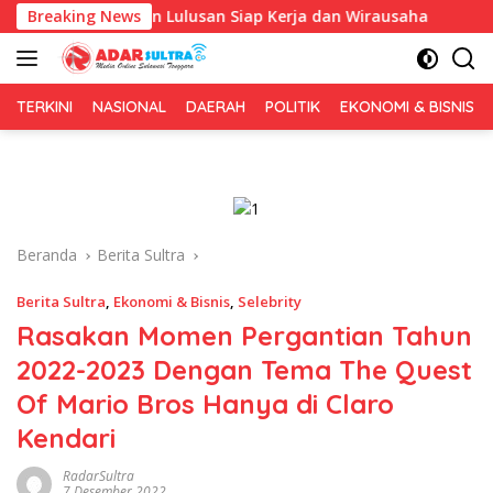
Langsung
Siapkan Lulusan Siap Kerja dan Wirausaha
Breaking News
Puluhan Tena
ke
konten
TERKINI
NASIONAL
DAERAH
POLITIK
EKONOMI & BISNIS
Beranda
Berita Sultra
Berita Sultra
,
Ekonomi & Bisnis
,
Selebrity
Rasakan Momen Pergantian Tahun
2022-2023 Dengan Tema The Quest
Of Mario Bros Hanya di Claro
Kendari
RadarSultra
7 Desember 2022