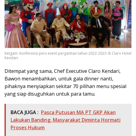
Ketgam: Konferensi pers event pergantian tahun 2022-2023 di Claro Hotel
Kendari.
Ditempat yang sama, Chef Executive Claro Kendari,
Bawon menambahkan, untuk gala dinner nanti,
pihaknya menyiapkan sekitar 70 pilihan menu spesial
yang siap disuguhkan untuk para tamu.
BACA JUGA :
Pasca Putusan MA PT GKP Akan
Lakukan Banding, Masyarakat Diminta Hormati
Proses Hukum