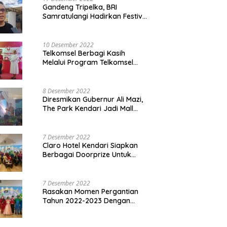
Gandeng Tripelka, BRI
Samratulangi Hadirkan Festival
Kuliner UMKM di HUT ke 127
10 Desember 2022
Telkomsel Berbagi Kasih
Melalui Program Telkomsel
Siaga 2022
8 Desember 2022
Diresmikan Gubernur Ali Mazi,
The Park Kendari Jadi Mall
Terbesar dan Terlengkap di
Sultra
7 Desember 2022
Claro Hotel Kendari Siapkan
Berbagai Doorprize Untuk
Pengunjung Di Event Malam
Pergantian Tahun 2022-2023
7 Desember 2022
Rasakan Momen Pergantian
Tahun 2022-2023 Dengan
Tema The Quest Of Mario Bros
Hanya di Claro Kendari