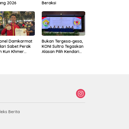
ang 2026
Beraksi
sonel Damkarmat
Bukan Tergesa-gesa,
ari Sabet Perak
KONI Sultra Tegaskan
th Kun Khmer
Alasan Pilih Kendari
ld Championship
sebagai Tuan Rumah
Porprov 2026
deks Berita