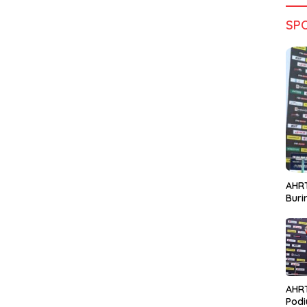
SP
AHRT
Bur
AHR
Podi