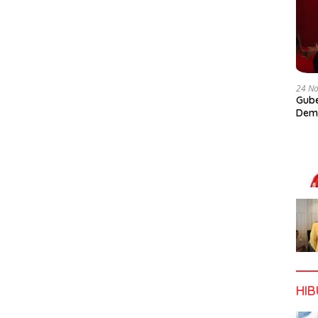
24 N
Gube
Dem
HI