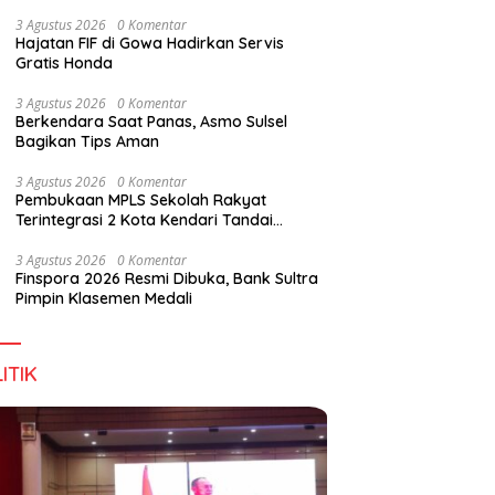
Digital Lewat KKN Tematik di Desa Alebo
3 Agustus 2026
0 Komentar
Hajatan FIF di Gowa Hadirkan Servis
Gratis Honda
3 Agustus 2026
0 Komentar
Berkendara Saat Panas, Asmo Sulsel
Bagikan Tips Aman
3 Agustus 2026
0 Komentar
Pembukaan MPLS Sekolah Rakyat
Terintegrasi 2 Kota Kendari Tandai
Dimulainya Tahun Ajaran Baru
3 Agustus 2026
0 Komentar
Finspora 2026 Resmi Dibuka, Bank Sultra
Pimpin Klasemen Medali
ITIK