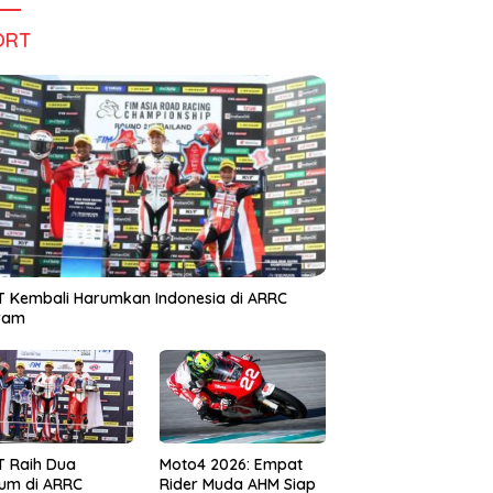
ORT
 Kembali Harumkan Indonesia di ARRC
iram
T Raih Dua
Moto4 2026: Empat
um di ARRC
Rider Muda AHM Siap