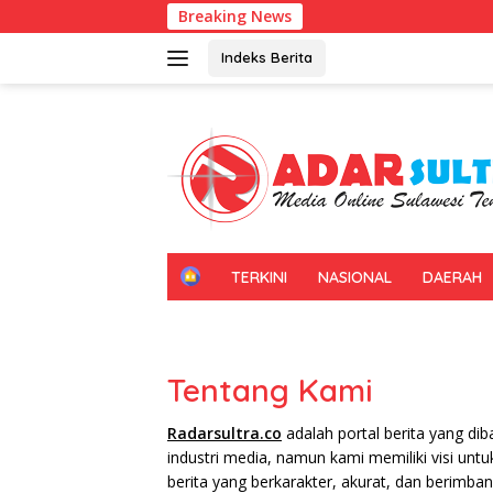
Langsung
Breaking News
ke
konten
Indeks Berita
H
TERKINI
NASIONAL
DAERAH
O
M
E
Tentang Kami
Radarsultra.co
adalah portal berita yang di
industri media, namun kami memiliki visi un
berita yang berkarakter, akurat, dan berimban