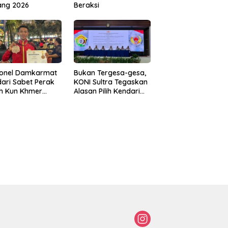
ang 2026
Beraksi
sonel Damkarmat
Bukan Tergesa-gesa,
ari Sabet Perak
KONI Sultra Tegaskan
th Kun Khmer
Alasan Pilih Kendari
ld Championship
sebagai Tuan Rumah
Porprov 2026