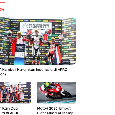
ORT
 Kembali Harumkan Indonesia di ARRC
iram
T Raih Dua
Moto4 2026: Empat
um di ARRC
Rider Muda AHM Siap