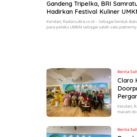
17 Desember 2022
Gandeng Tripelka, BRI Samratu
Hadirkan Festival Kuliner UM
ke 127
Kendari, Radarsultra.co.id – Sebagai bentuk d
para pelaku UMKM sebagai salah satu patnern
Berita Sul
Claro 
Doorpr
Pergan
Kendari, R
macam doo
Berita Sul