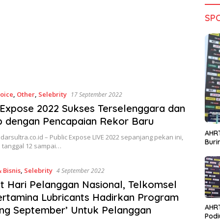
SP
hoice
,
Other
,
Selebrity
17 September 2022
 Expose 2022 Sukses Terselenggara dan
p dengan Pencapaian Rekor Baru
AHRT
adarsultra.co.id – Public Expose LIVE 2022 sepanjang pekan ini,
Bur
a tanggal 12 sampai…
 Bisnis
,
Selebrity
4 September 2022
 Hari Pelanggan Nasional, Telkomsel
rtamina Lubricants Hadirkan Program
AHR
ng September’ Untuk Pelanggan
Podi