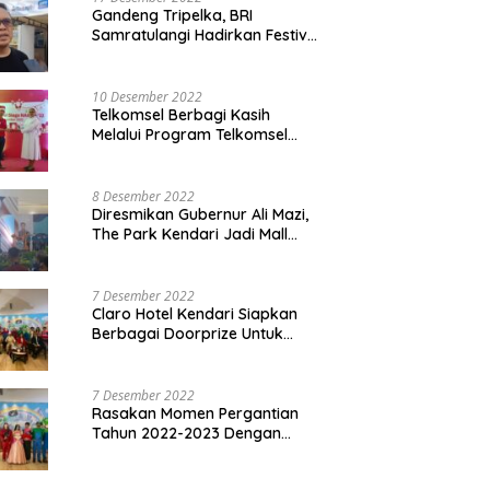
Gandeng Tripelka, BRI
Samratulangi Hadirkan Festival
Kuliner UMKM di HUT ke 127
10 Desember 2022
Telkomsel Berbagi Kasih
Melalui Program Telkomsel
Siaga 2022
8 Desember 2022
Diresmikan Gubernur Ali Mazi,
The Park Kendari Jadi Mall
Terbesar dan Terlengkap di
Sultra
7 Desember 2022
Claro Hotel Kendari Siapkan
Berbagai Doorprize Untuk
Pengunjung Di Event Malam
Pergantian Tahun 2022-2023
7 Desember 2022
Rasakan Momen Pergantian
Tahun 2022-2023 Dengan
Tema The Quest Of Mario Bros
Hanya di Claro Kendari