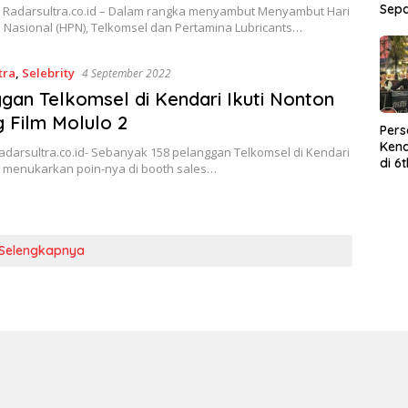
Sep
 Radarsultra.co.id – Dalam rangka menyambut Menyambut Hari
 Nasional (HPN), Telkomsel dan Pertamina Lubricants…
tra
,
Selebrity
4 September 2022
gan Telkomsel di Kendari Ikuti Nonton
 Film Molulo 2
Per
Kend
adarsultra.co.id- Sebanyak 158 pelanggan Telkomsel di Kendari
di 6
h menukarkan poin-nya di booth sales…
Wor
Selengkapnya