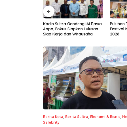
a Gandeng IAI Rawa
Puluhan Tenant Ramaikan
Tiga Kab
 Siapkan Lulusan
Festival Kuliner Sultra Maimo
Layanan 
dan Wirausaha
2026
Berita Kota
,
Berita Sultra
,
Ekonomi & Bisnis
,
He
Selebrity