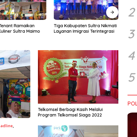
2
upaten Sultra Nikmati
Harapan Tidak Mengenal
Dialo
3
Imigrasi Terintegrasi
Batas Negara
Sultr
Infra
Perik
Tant
4
5
POL
Telkomsel Berbagi Kasih Melalui
Program Telkomsel Siaga 2022
adline
,