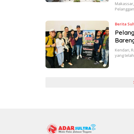
Makassar,
Pelanggan
Berita Sul
Pelang
Bareng
Kendari, R
yang tela