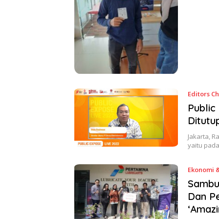
Editors C
Public
Ditutu
Jakarta, R
yaitu pad
Ekonomi &
Sambut
Dan Pe
‘Amazi