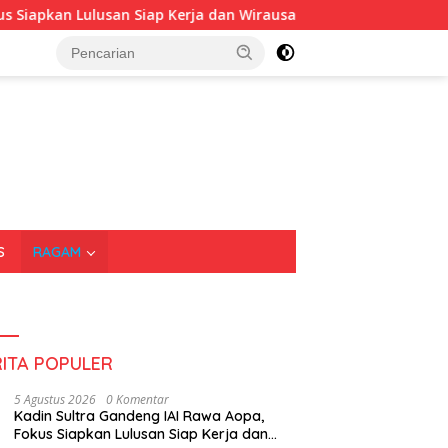
lusan Siap Kerja dan Wirausaha
Puluhan Tenant Ramaika
S
RAGAM
RITA POPULER
5 Agustus 2026
0 Komentar
Kadin Sultra Gandeng IAI Rawa Aopa,
Fokus Siapkan Lulusan Siap Kerja dan