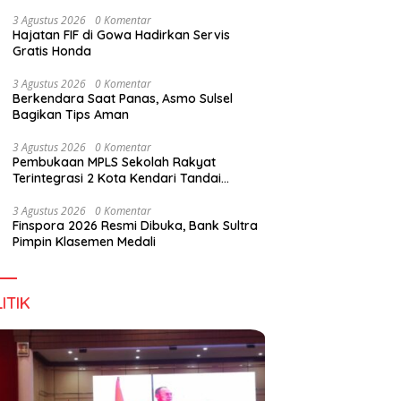
Wirausaha
3 Agustus 2026
0 Komentar
Hajatan FIF di Gowa Hadirkan Servis
Gratis Honda
g DPD RI, Amirul Tamim:
Finspora 2026 Resmi Dibuka,
P
3 Agustus 2026
0 Komentar
a Terus Maju, Namun
Bank Sultra Pimpin Klasemen
R
Berkendara Saat Panas, Asmo Sulsel
struktur Pariwisata dan
Medali
K
Bagikan Tips Aman
anan Masih Jadi
T
angan
3 Agustus 2026
0 Komentar
Pembukaan MPLS Sekolah Rakyat
Terintegrasi 2 Kota Kendari Tandai
Dimulainya Tahun Ajaran Baru
3 Agustus 2026
0 Komentar
Finspora 2026 Resmi Dibuka, Bank Sultra
Pimpin Klasemen Medali
ITIK