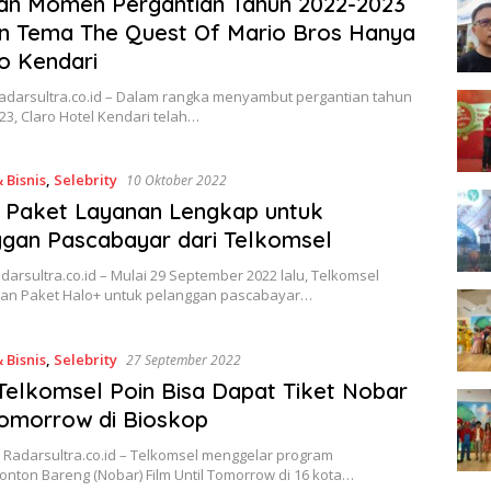
an Momen Pergantian Tahun 2022-2023
n Tema The Quest Of Mario Bros Hanya
ro Kendari
Radarsultra.co.id – Dalam rangka menyambut pergantian tahun
23, Claro Hotel Kendari telah…
 Bisnis
,
Selebrity
10 Oktober 2022
 Paket Layanan Lengkap untuk
gan Pascabayar dari Telkomsel
adarsultra.co.id – Mulai 29 September 2022 lalu, Telkomsel
an Paket Halo+ untuk pelanggan pascabayar…
 Bisnis
,
Selebrity
27 September 2022
Telkomsel Poin Bisa Dapat Tiket Nobar
Tomorrow di Bioskop
 Radarsultra.co.id – Telkomsel menggelar program
Nonton Bareng (Nobar) Film Until Tomorrow di 16 kota…