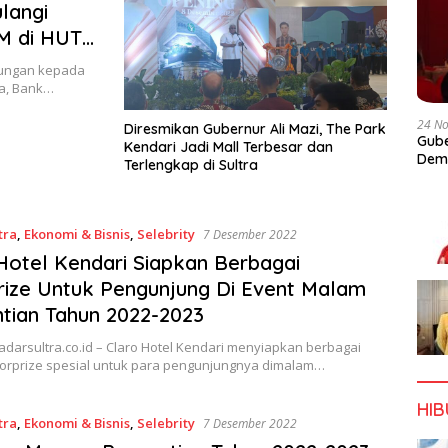
langi
KM di HUT
ukungan kepada
ya, Bank…
24 N
Diresmikan Gubernur Ali Mazi, The Park
Gube
Kendari Jadi Mall Terbesar dan
Dem
Terlengkap di Sultra
tra
,
Ekonomi & Bisnis
,
Selebrity
7 Desember 2022
Hotel Kendari Siapkan Berbagai
ize Untuk Pengunjung Di Event Malam
tian Tahun 2022-2023
adarsultra.co.id – Claro Hotel Kendari menyiapkan berbagai
rprize spesial untuk para pengunjungnya dimalam…
HI
tra
,
Ekonomi & Bisnis
,
Selebrity
7 Desember 2022