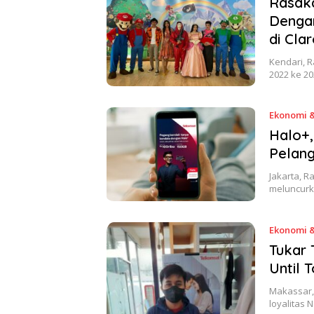
Rasak
Denga
di Cla
Kendari, 
2022 ke 20
Ekonomi &
Halo+,
Pelang
Jakarta, R
meluncurk
Ekonomi &
Tukar 
Until 
Makassar,
loyalitas 