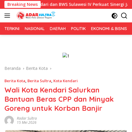
Langsung
ot Kendari dan BWS Sulawesi IV Perkuat Sinergi Jaga Irigasi Am
Breaking News
ke
konten
TERKINI
NASIONAL
DAERAH
POLITIK
EKONOMI & BISNIS
Beranda
Berita Kota
Berita Kota
,
Berita Sultra
,
Kota Kendari
Wali Kota Kendari Salurkan
Bantuan Beras CPP dan Minyak
Goreng untuk Korban Banjir
Radar Sultra
15 Mei 2026