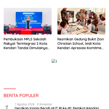
Perikanan Masih Jadi
Tantangan
Pembukaan MPLS Sekolah
Resmikan Gedung Bukit Zion
Rakyat Terintegrasi 2 Kota
Christian School, Wali Kota
Kendari Tandai Dimulainya
Kendari Apresiasi Komitmen
Tahun Ajaran Baru
Yayasan Tingkatkan Mutu
Pendidikan
BERITA POPULER
1
7 Agustus 2026
0 Komentar
Gerakan Irigasi Bersih HUT RI ke-81, Pemkot Kendari