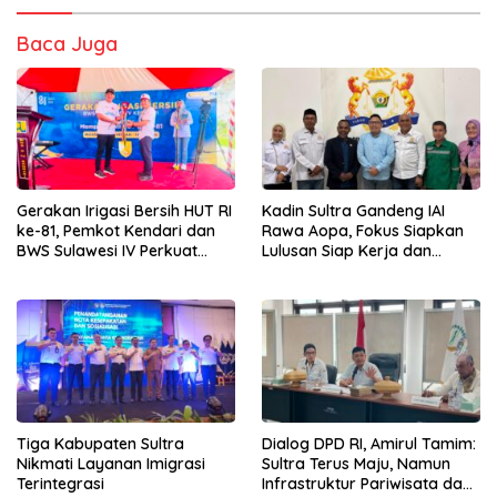
Baca Juga
Gerakan Irigasi Bersih HUT RI
Kadin Sultra Gandeng IAI
ke-81, Pemkot Kendari dan
Rawa Aopa, Fokus Siapkan
BWS Sulawesi IV Perkuat
Lulusan Siap Kerja dan
Sinergi Jaga Irigasi Amohalo
Wirausaha
Tiga Kabupaten Sultra
Dialog DPD RI, Amirul Tamim:
Nikmati Layanan Imigrasi
Sultra Terus Maju, Namun
Terintegrasi
Infrastruktur Pariwisata dan