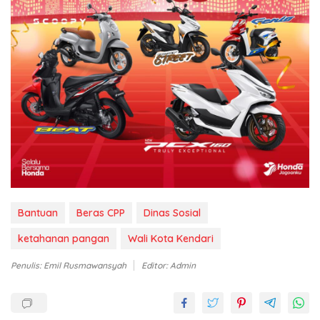
Bantuan
Beras CPP
Dinas Sosial
ketahanan pangan
Wali Kota Kendari
Penulis: Emil Rusmawansyah
Editor: Admin