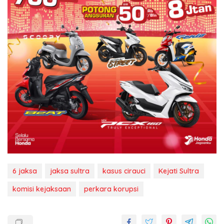
6 jaksa
jaksa sultra
kasus cirauci
Kejati Sultra
komisi kejaksaan
perkara korupsi