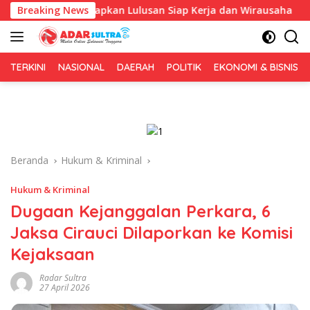
Langsung
kus Siapkan Lulusan Siap Kerja dan Wirausaha
Breaking News
Puluhan 
ke
konten
TERKINI
NASIONAL
DAERAH
POLITIK
EKONOMI & BISNIS
Beranda
Hukum & Kriminal
Hukum & Kriminal
Dugaan Kejanggalan Perkara, 6
Jaksa Cirauci Dilaporkan ke Komisi
Kejaksaan
Radar Sultra
27 April 2026