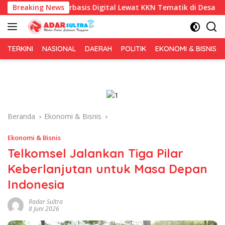
Langsung
Berbasis Digital Lewat KKN Tematik di Desa Alebo
Breaking News
Imig
ke
konten
TERKINI
NASIONAL
DAERAH
POLITIK
EKONOMI & BISNIS
Beranda
Ekonomi & Bisnis
Ekonomi & Bisnis
Telkomsel Jalankan Tiga Pilar
Keberlanjutan untuk Masa Depan
Indonesia
Radar Sultra
8 Juni 2026