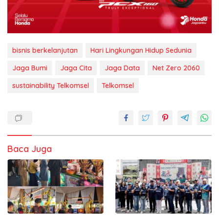
bisnis berkelanjutan
Hari Lingkungan Hidup Sedunia
Jaga Bumi
Jaga Cita
Jaga Data
Net Zero 2060
sustainability Telkomsel
Telkomsel
Baca Juga