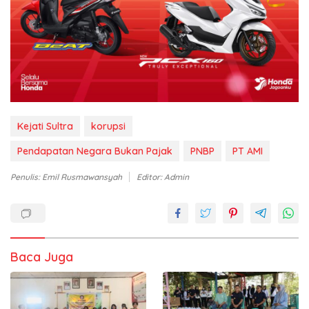
Kejati Sultra
korupsi
Pendapatan Negara Bukan Pajak
PNBP
PT AMI
Penulis: Emil Rusmawansyah
Editor: Admin
Baca Juga