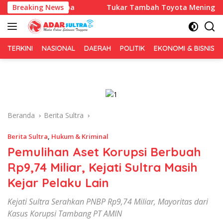
Langsung
ba
Breaking News
Tukar Tambah Toyota Meningkat, Trust Catat Reko
ke
konten
TERKINI
NASIONAL
DAERAH
POLITIK
EKONOMI & BISNIS
Beranda
Berita Sultra
Berita Sultra
,
Hukum & Kriminal
Pemulihan Aset Korupsi Berbuah
Rp9,74 Miliar, Kejati Sultra Masih
Kejar Pelaku Lain
Kejati Sultra Serahkan PNBP Rp9,74 Miliar, Mayoritas dari
Kasus Korupsi Tambang PT AMIN