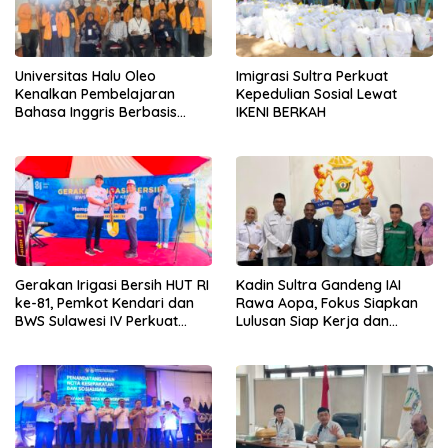
Universitas Halu Oleo
Imigrasi Sultra Perkuat
Kenalkan Pembelajaran
Kepedulian Sosial Lewat
Bahasa Inggris Berbasis
IKENI BERKAH
Digital Lewat KKN Tematik di
Desa Alebo
Gerakan Irigasi Bersih HUT RI
Kadin Sultra Gandeng IAI
ke-81, Pemkot Kendari dan
Rawa Aopa, Fokus Siapkan
BWS Sulawesi IV Perkuat
Lulusan Siap Kerja dan
Sinergi Jaga Irigasi Amohalo
Wirausaha