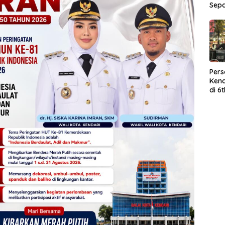
Sep
Per
Kend
di 6
Wor