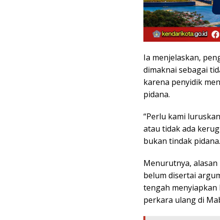
Ia menjelaskan, peng
dimaknai sebagai ti
karena penyidik men
pidana.
“Perlu kami luruskan
atau tidak ada kerugi
bukan tindak pidana.
Menurutnya, alasan p
belum disertai argum
tengah menyiapkan 
perkara ulang di Mab