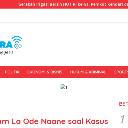
asi Bersih HUT RI ke-81, Pemkot Kendari dan BWS Sulawesi IV Per
POLITIK
EKONOMI & BISNIS
HUKUM & KRIMINAL
SPORT
BE
1
kum La Ode Naane soal Kasus