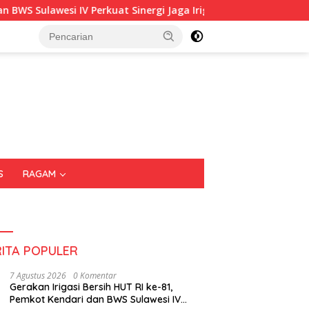
kuat Sinergi Jaga Irigasi Amohalo
Kadin Sultra Gandeng
S
RAGAM
RITA POPULER
7 Agustus 2026
0 Komentar
Gerakan Irigasi Bersih HUT RI ke-81,
Pemkot Kendari dan BWS Sulawesi IV