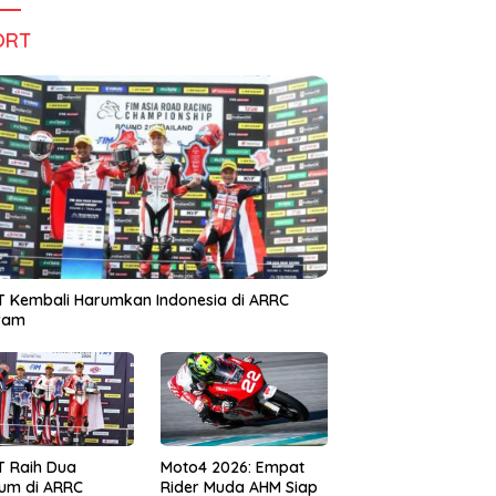
ORT
 Kembali Harumkan Indonesia di ARRC
iram
T Raih Dua
Moto4 2026: Empat
um di ARRC
Rider Muda AHM Siap