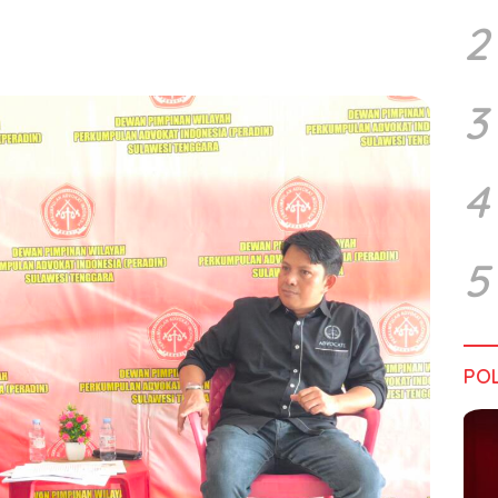
2
3
4
5
POL