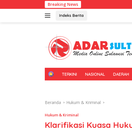
Langsung
Breaking News
Gerakan Irig
ke
konten
Indeks Berita
H
TERKINI
NASIONAL
DAERAH
O
M
E
Beranda
Hukum & Kriminal
Hukum & Kriminal
Klarifikasi Kuasa Hu