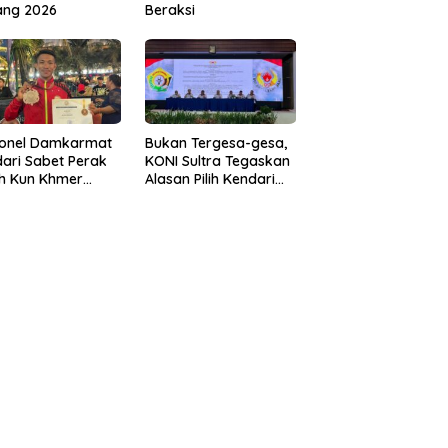
ang 2026
Beraksi
sonel Damkarmat
Bukan Tergesa-gesa,
ari Sabet Perak
KONI Sultra Tegaskan
th Kun Khmer
Alasan Pilih Kendari
ld Championship
sebagai Tuan Rumah
Porprov 2026