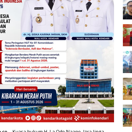
a.co
– Kuasa hukum H. La Ode Naane, Izra Jinga,