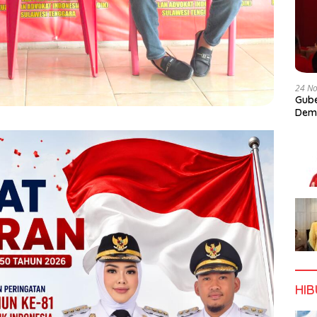
24 N
Gube
Dem
HI