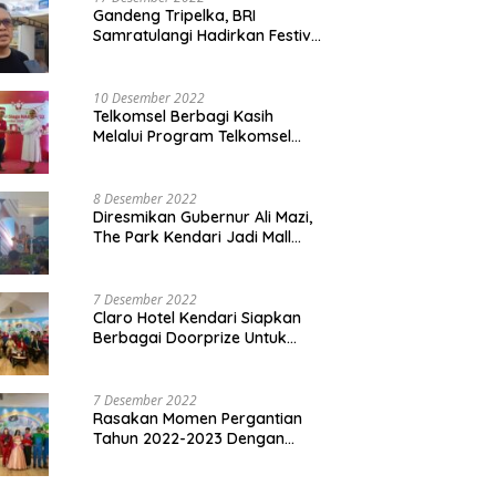
Gandeng Tripelka, BRI
Samratulangi Hadirkan Festival
Kuliner UMKM di HUT ke 127
10 Desember 2022
Telkomsel Berbagi Kasih
Melalui Program Telkomsel
Siaga 2022
8 Desember 2022
Diresmikan Gubernur Ali Mazi,
The Park Kendari Jadi Mall
Terbesar dan Terlengkap di
Sultra
7 Desember 2022
Claro Hotel Kendari Siapkan
Berbagai Doorprize Untuk
Pengunjung Di Event Malam
Pergantian Tahun 2022-2023
7 Desember 2022
Rasakan Momen Pergantian
Tahun 2022-2023 Dengan
Tema The Quest Of Mario Bros
Hanya di Claro Kendari