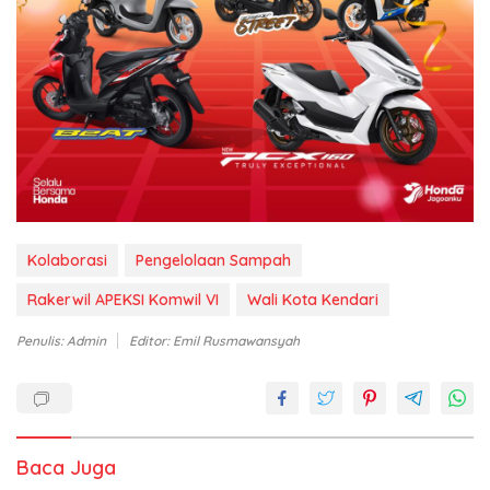
Kolaborasi
Pengelolaan Sampah
Rakerwil APEKSI Komwil VI
Wali Kota Kendari
Penulis: Admin
Editor: Emil Rusmawansyah
Baca Juga