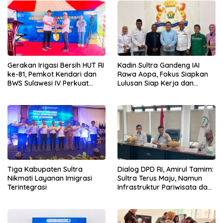
Gerakan Irigasi Bersih HUT RI
Kadin Sultra Gandeng IAI
ke-81, Pemkot Kendari dan
Rawa Aopa, Fokus Siapkan
BWS Sulawesi IV Perkuat
Lulusan Siap Kerja dan
Sinergi Jaga Irigasi Amohalo
Wirausaha
Tiga Kabupaten Sultra
Dialog DPD RI, Amirul Tamim:
Nikmati Layanan Imigrasi
Sultra Terus Maju, Namun
Terintegrasi
Infrastruktur Pariwisata dan
Perikanan Masih Jadi
Tantangan