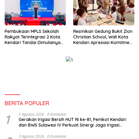
Pembukaan MPLS Sekolah
Resmikan Gedung Bukit Zion
Rakyat Terintegrasi 2 Kota
Christian School, Wali Kota
Kendari Tandai Dimulainya
Kendari Apresiasi Komitmen
Tahun Ajaran Baru
Yayasan Tingkatkan Mutu
Pendidikan
BERITA POPULER
1
7 Agustus 2026
0 Komentar
Gerakan Irigasi Bersih HUT RI ke-81, Pemkot Kendari
dan BWS Sulawesi IV Perkuat Sinergi Jaga Irigasi
Amohalo
3 Agustus 2026
0 Komentar