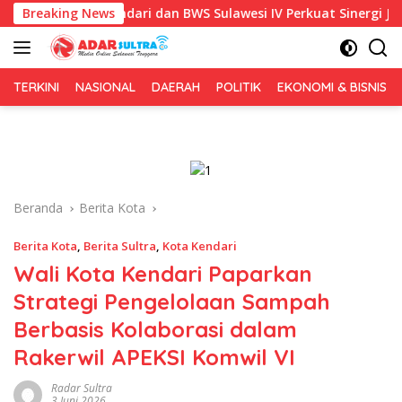
Langsung
 Kendari dan BWS Sulawesi IV Perkuat Sinergi Jaga Irigasi Amoh
Breaking News
ke
konten
TERKINI
NASIONAL
DAERAH
POLITIK
EKONOMI & BISNIS
Beranda
Berita Kota
Berita Kota
,
Berita Sultra
,
Kota Kendari
Wali Kota Kendari Paparkan
Strategi Pengelolaan Sampah
Berbasis Kolaborasi dalam
Rakerwil APEKSI Komwil VI
Radar Sultra
3 Juni 2026