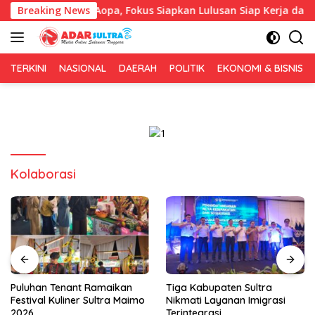
Langsung
g IAI Rawa Aopa, Fokus Siapkan Lulusan Siap Kerja dan Wiraus
Breaking News
ke
konten
TERKINI
NASIONAL
DAERAH
POLITIK
EKONOMI & BISNIS
Kolaborasi
Puluhan Tenant Ramaikan
Tiga Kabupaten Sultra
Festival Kuliner Sultra Maimo
Nikmati Layanan Imigrasi
2026
Terintegrasi