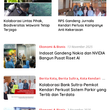
Kolaborasi Lintas Pihak,
RPS Gandeng Jurnalis
Biodiversitas Wawonii Tetap
Kendari Perluas Kampanye
Terjaga
Anti Kekerasan
Ekonomi & Bisnis
13 November 2025
Indosat Gandeng Nokia dan NVIDIA
Bangun Pusat Riset AI
Berita Kota
,
Berita Sultra
,
Kota Kendari
10
November 2025
Kolaborasi Bank Sultra-Pemkot
Kendari Perkuat Sistem Parkir yang
Tertib dan Terdata
Ekonomi & Bisnis
2 November 2025