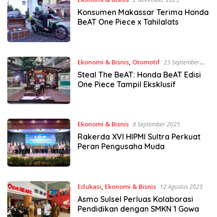
Konsumen Makassar Terima Honda
BeAT One Piece x Tahilalats
Ekonomi & Bisnis
,
Otomotif
23 September
2025
Steal The BeAT: Honda BeAT Edisi
One Piece Tampil Eksklusif
Ekonomi & Bisnis
8 September 2025
Rakerda XVI HIPMI Sultra Perkuat
Peran Pengusaha Muda
Edukasi
,
Ekonomi & Bisnis
12 Agustus 2025
Asmo Sulsel Perluas Kolaborasi
Pendidikan dengan SMKN 1 Gowa