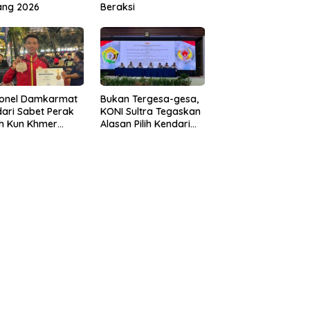
ang 2026
Beraksi
sonel Damkarmat
Bukan Tergesa-gesa,
ari Sabet Perak
KONI Sultra Tegaskan
th Kun Khmer
Alasan Pilih Kendari
ld Championship
sebagai Tuan Rumah
Porprov 2026