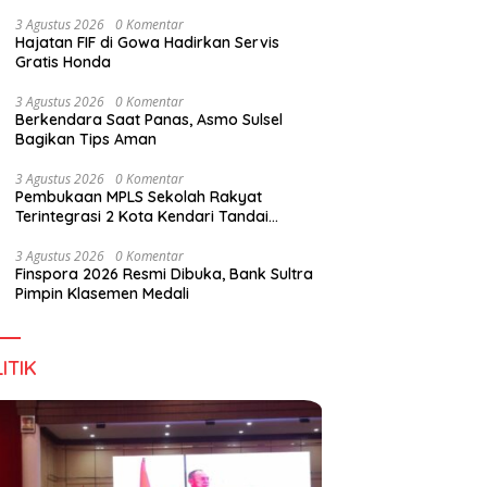
Digital Lewat KKN Tematik di Desa Alebo
3 Agustus 2026
0 Komentar
Hajatan FIF di Gowa Hadirkan Servis
Gratis Honda
3 Agustus 2026
0 Komentar
Berkendara Saat Panas, Asmo Sulsel
Bagikan Tips Aman
3 Agustus 2026
0 Komentar
Pembukaan MPLS Sekolah Rakyat
Terintegrasi 2 Kota Kendari Tandai
Dimulainya Tahun Ajaran Baru
3 Agustus 2026
0 Komentar
Finspora 2026 Resmi Dibuka, Bank Sultra
Pimpin Klasemen Medali
ITIK