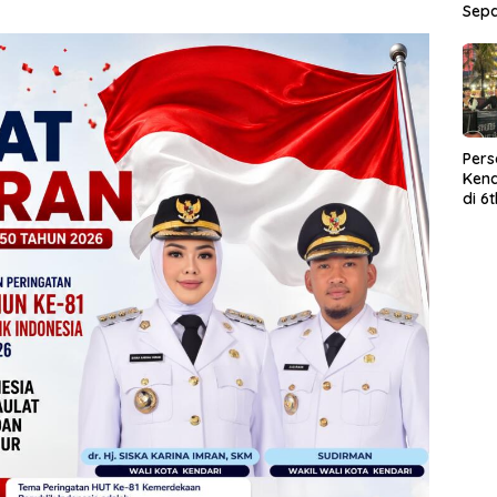
Sep
Per
Kend
di 6
Wor