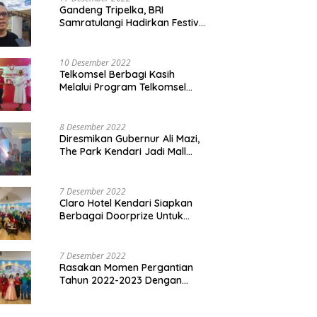
Gandeng Tripelka, BRI
Samratulangi Hadirkan Festival
Kuliner UMKM di HUT ke 127
10 Desember 2022
Telkomsel Berbagi Kasih
Melalui Program Telkomsel
Siaga 2022
8 Desember 2022
Diresmikan Gubernur Ali Mazi,
The Park Kendari Jadi Mall
Terbesar dan Terlengkap di
Sultra
7 Desember 2022
Claro Hotel Kendari Siapkan
Berbagai Doorprize Untuk
Pengunjung Di Event Malam
Pergantian Tahun 2022-2023
7 Desember 2022
Rasakan Momen Pergantian
Tahun 2022-2023 Dengan
Tema The Quest Of Mario Bros
Hanya di Claro Kendari