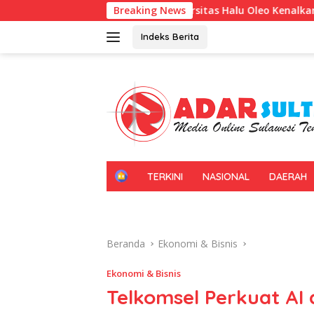
Langsung
Universitas Halu Oleo Kenalkan Pembelajaran Bahasa Ing
Breaking News
ke
konten
Indeks Berita
H
TERKINI
NASIONAL
DAERAH
O
M
E
Beranda
Ekonomi & Bisnis
Ekonomi & Bisnis
Telkomsel Perkuat AI 