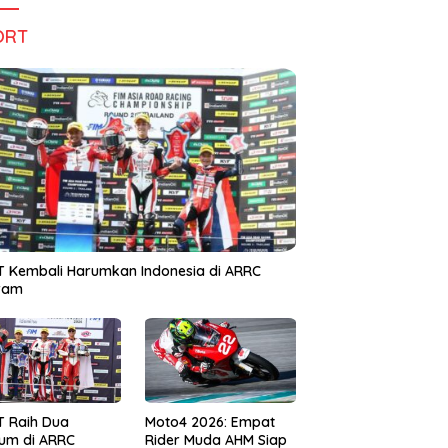
ORT
 Kembali Harumkan Indonesia di ARRC
iram
T Raih Dua
Moto4 2026: Empat
um di ARRC
Rider Muda AHM Siap