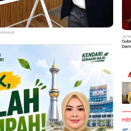
ndonesia.
24 N
Gube
Dem
HI