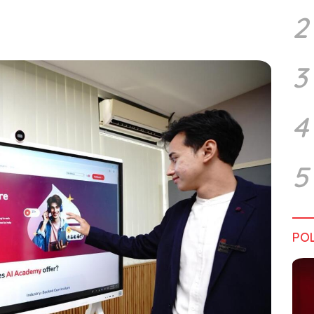
2
3
4
5
POL