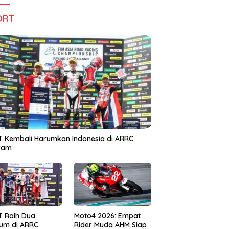
ORT
 Kembali Harumkan Indonesia di ARRC
iram
T Raih Dua
Moto4 2026: Empat
um di ARRC
Rider Muda AHM Siap