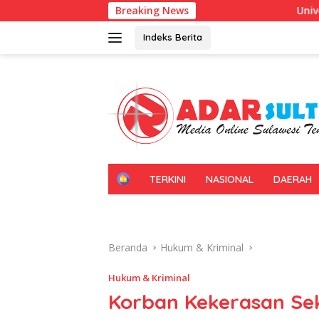
Langsung
Breaking News
Universitas Halu Oleo Kenalka
ke
konten
Indeks Berita
H
TERKINI
NASIONAL
DAERAH
O
M
E
Beranda
Hukum & Kriminal
Hukum & Kriminal
Korban Kekerasan Sek