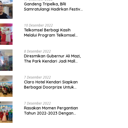
Gandeng Tripelka, BRI
Samratulangi Hadirkan Festival
Kuliner UMKM di HUT ke 127
10 Desember 2022
Telkomsel Berbagi Kasih
Melalui Program Telkomsel
Siaga 2022
8 Desember 2022
Diresmikan Gubernur Ali Mazi,
The Park Kendari Jadi Mall
Terbesar dan Terlengkap di
Sultra
7 Desember 2022
Claro Hotel Kendari Siapkan
Berbagai Doorprize Untuk
Pengunjung Di Event Malam
Pergantian Tahun 2022-2023
7 Desember 2022
Rasakan Momen Pergantian
Tahun 2022-2023 Dengan
Tema The Quest Of Mario Bros
Hanya di Claro Kendari