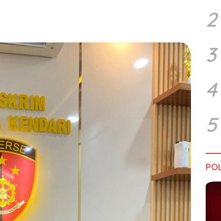
2
3
4
5
POL