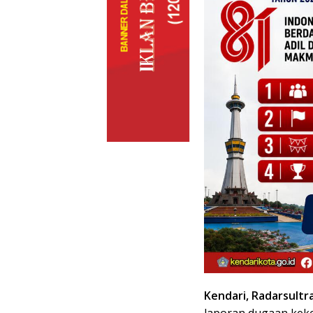
Kendari, Radarsultr
laporan dugaan kek