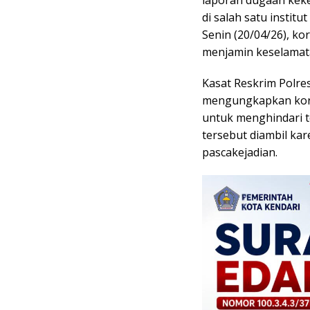
di salah satu insti
Senin (20/04/26), k
menjamin keselamata
Kasat Reskrim Polre
mengungkapkan korba
untuk menghindari t
tersebut diambil ka
pascakejadian.