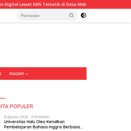
ik di Desa Alebo
Imigrasi Sultra Perkuat Kepedulian S
S
RAGAM
RITA POPULER
8 Agustus 2026
0 Komentar
Universitas Halu Oleo Kenalkan
Pembelajaran Bahasa Inggris Berbasis