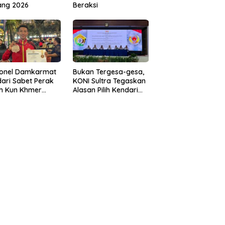
ang 2026
Beraksi
sonel Damkarmat
Bukan Tergesa-gesa,
ari Sabet Perak
KONI Sultra Tegaskan
th Kun Khmer
Alasan Pilih Kendari
ld Championship
sebagai Tuan Rumah
Porprov 2026