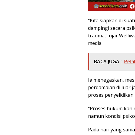
“Kita siapkan di sua
dampingi secara psi
trauma,” ujar Welli
media.
BACA JUGA :
Pela
Ia menegaskan, mesk
perdamaian di luar j
proses penyelidikan
“Proses hukum kan m
namun kondisi psikol
Pada hari yang sama