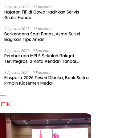
Digital Lewat KKN Tematik di Desa Alebo
3 Agustus 2026
0 Komentar
Hajatan FIF di Gowa Hadirkan Servis
Gratis Honda
3 Agustus 2026
0 Komentar
Berkendara Saat Panas, Asmo Sulsel
Bagikan Tips Aman
3 Agustus 2026
0 Komentar
Pembukaan MPLS Sekolah Rakyat
Terintegrasi 2 Kota Kendari Tandai
Dimulainya Tahun Ajaran Baru
3 Agustus 2026
0 Komentar
Finspora 2026 Resmi Dibuka, Bank Sultra
Pimpin Klasemen Medali
ITIK