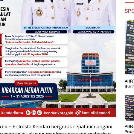
SP
AHRT
Bur
a.co –
Polresta Kendari bergerak cepat menangani
AHR
Podi
erasan seksual yang menimpa seorang mahasiswi