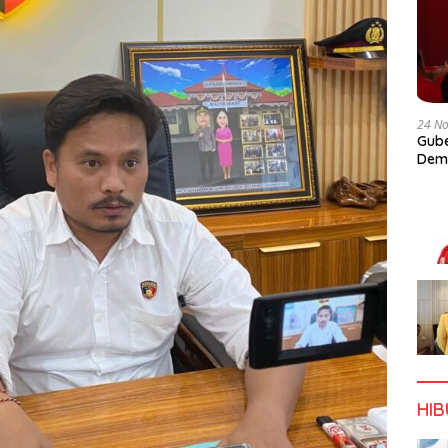
24 N
Gube
Dem
HI