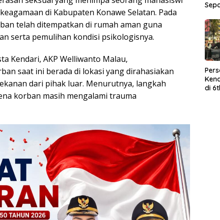
Sep
tut keagamaan di Kabupaten Konawe Selatan. Pada
orban telah ditempatkan di rumah aman guna
n serta pemulihan kondisi psikologisnya.
sta Kendari, AKP Welliwanto Malau,
n saat ini berada di lokasi yang dirahasiakan
Per
Kend
ekanan dari pihak luar. Menurutnya, langkah
di 6
rena korban masih mengalami trauma
Wor