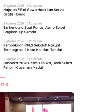
Perkuat Sinergi Jaga Irigasi Amohalo
3 Agustus 2026
0 Komentar
Hajatan FIF di Gowa Hadirkan Servis
Gratis Honda
3 Agustus 2026
0 Komentar
Berkendara Saat Panas, Asmo Sulsel
Bagikan Tips Aman
3 Agustus 2026
0 Komentar
Pembukaan MPLS Sekolah Rakyat
Terintegrasi 2 Kota Kendari Tandai
Dimulainya Tahun Ajaran Baru
3 Agustus 2026
0 Komentar
Finspora 2026 Resmi Dibuka, Bank Sultra
Pimpin Klasemen Medali
ITIK