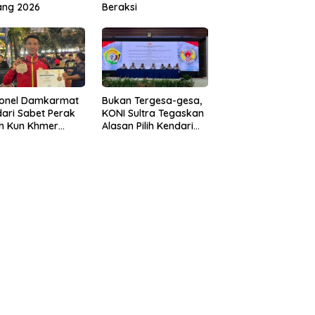
ang 2026
Beraksi
sonel Damkarmat
Bukan Tergesa-gesa,
ari Sabet Perak
KONI Sultra Tegaskan
th Kun Khmer
Alasan Pilih Kendari
ld Championship
sebagai Tuan Rumah
Porprov 2026