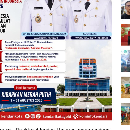
ra.co
– Direktorat Jenderal Imigrasi menggandeng