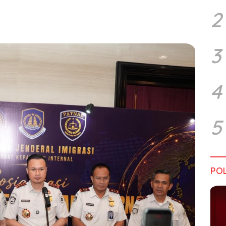
2
3
4
5
POL