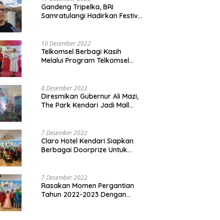
Gandeng Tripelka, BRI
Samratulangi Hadirkan Festival
Kuliner UMKM di HUT ke 127
10 Desember 2022
Telkomsel Berbagi Kasih
Melalui Program Telkomsel
Siaga 2022
8 Desember 2022
Diresmikan Gubernur Ali Mazi,
The Park Kendari Jadi Mall
Terbesar dan Terlengkap di
Sultra
7 Desember 2022
Claro Hotel Kendari Siapkan
Berbagai Doorprize Untuk
Pengunjung Di Event Malam
Pergantian Tahun 2022-2023
7 Desember 2022
Rasakan Momen Pergantian
Tahun 2022-2023 Dengan
Tema The Quest Of Mario Bros
Hanya di Claro Kendari