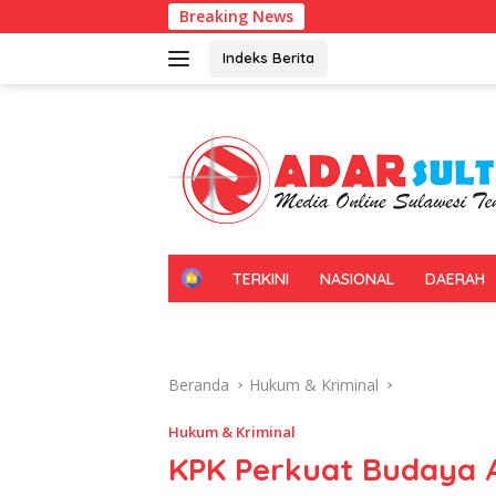
Langsung
Breaking News
Gerakan I
ke
konten
Indeks Berita
H
TERKINI
NASIONAL
DAERAH
O
M
E
Beranda
Hukum & Kriminal
Hukum & Kriminal
KPK Perkuat Budaya A