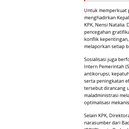
Untuk memperkuat pe
menghadirkan Kepala
KPK, Nensi Natalia
pencegahan gratifika
konflik kepentingan
melaporkan setiap b
Sosialisasi juga be
Intern Pemerintah (S
antikorupsi, kepatu
serta peningkatan e
tersebut dirancang 
maladministrasi mel
optimalisasi mekani
Selain KPK, Direktor
narasumber dari B