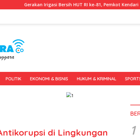
rigasi Bersih HUT RI ke-81, Pemkot Kendari dan BWS Sulawesi IV 
POLITIK
EKONOMI & BISNIS
HUKUM & KRIMINAL
SPORT
BE
1
ntikorupsi di Lingkungan