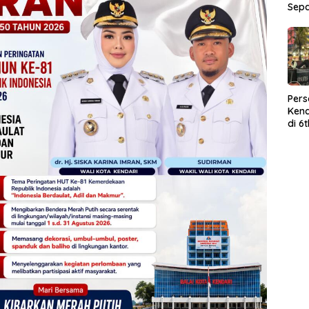
Sep
Per
Kend
di 6
Wor