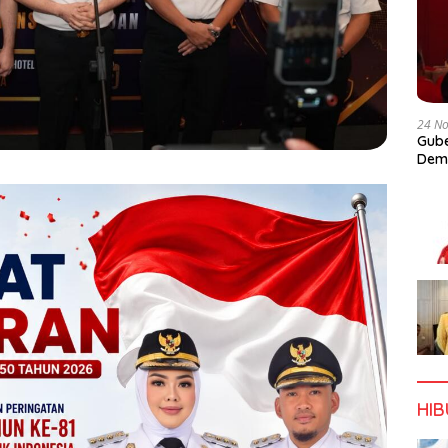
24 N
Gube
Dem
HI