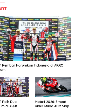
ORT
 Kembali Harumkan Indonesia di ARRC
iram
T Raih Dua
Moto4 2026: Empat
um di ARRC
Rider Muda AHM Siap