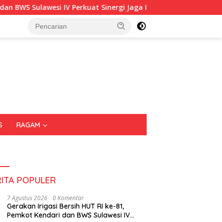
Perkuat Sinergi Jaga Irigasi Amohalo
Kadin Sultra Gand
S
RAGAM
RITA POPULER
7 Agustus 2026
0 Komentar
Gerakan Irigasi Bersih HUT RI ke-81,
Pemkot Kendari dan BWS Sulawesi IV