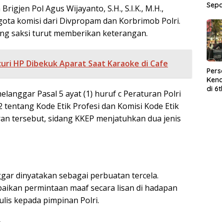
Sep
Brigjen Pol Agus Wijayanto, S.H., S.I.K., M.H.,
ta komisi dari Divpropam dan Korbrimob Polri.
ng saksi turut memberikan keterangan.
uri HP Dibekuk Aparat Saat Karaoke di Cafe
Per
Kend
di 6
langgar Pasal 5 ayat (1) huruf c Peraturan Polri
Wor
tentang Kode Etik Profesi dan Komisi Kode Etik
ran tersebut, sidang KKEP menjatuhkan dua jenis
ggar dinyatakan sebagai perbuatan tercela.
ikan permintaan maaf secara lisan di hadapan
ulis kepada pimpinan Polri.