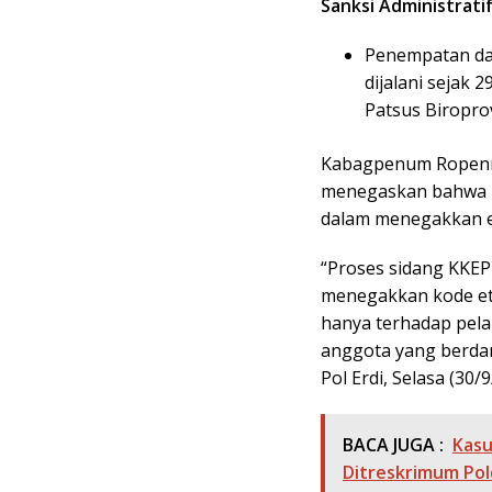
Sanksi Administrati
Penempatan dal
dijalani sejak
Patsus Biropro
Kabagpenum Ropenma
menegaskan bahwa pu
dalam menegakkan et
“Proses sidang KKEP
menegakkan kode etik
hanya terhadap pelan
anggota yang berdam
Pol Erdi, Selasa (30/9
BACA JUGA :
Kasu
Ditreskrimum Pol