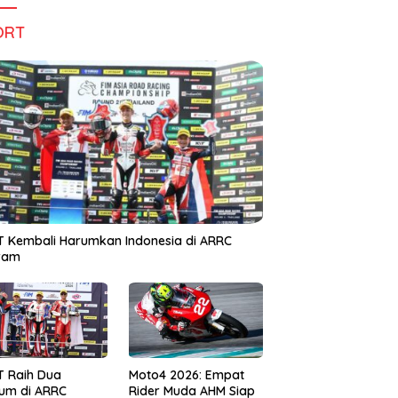
ORT
 Kembali Harumkan Indonesia di ARRC
iram
T Raih Dua
Moto4 2026: Empat
um di ARRC
Rider Muda AHM Siap