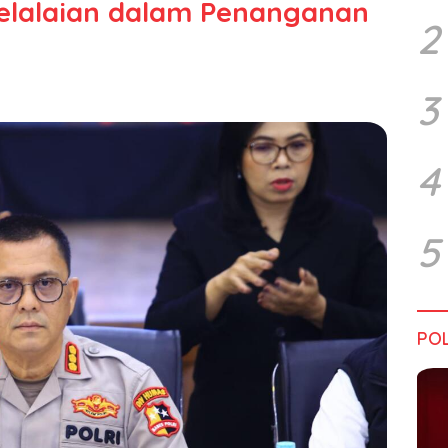
 Kelalaian dalam Penanganan
2
3
4
5
POL