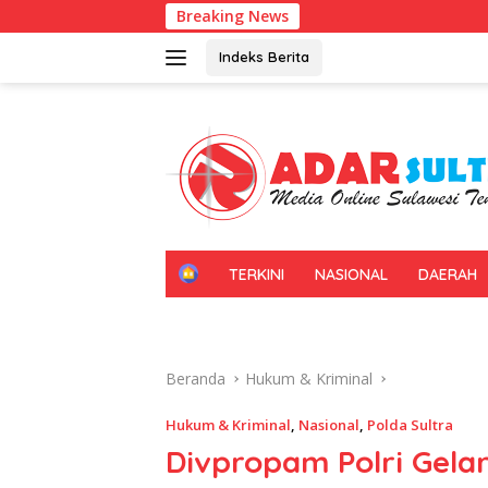
Langsung
Breaking News
Kadin Sultra Gand
ke
konten
Indeks Berita
H
TERKINI
NASIONAL
DAERAH
O
M
E
Beranda
Hukum & Kriminal
Hukum & Kriminal
,
Nasional
,
Polda Sultra
Divpropam Polri Gelar