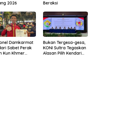
ang 2026
Beraksi
sonel Damkarmat
Bukan Tergesa-gesa,
ari Sabet Perak
KONI Sultra Tegaskan
th Kun Khmer
Alasan Pilih Kendari
ld Championship
sebagai Tuan Rumah
Porprov 2026