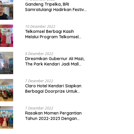
Gandeng Tripelka, BRI
Samratulangi Hadirkan Festival
Kuliner UMKM di HUT ke 127
10 Desember 2022
Telkomsel Berbagi Kasih
Melalui Program Telkomsel
Siaga 2022
8 Desember 2022
Diresmikan Gubernur Ali Mazi,
The Park Kendari Jadi Mall
Terbesar dan Terlengkap di
Sultra
7 Desember 2022
Claro Hotel Kendari Siapkan
Berbagai Doorprize Untuk
Pengunjung Di Event Malam
Pergantian Tahun 2022-2023
7 Desember 2022
Rasakan Momen Pergantian
Tahun 2022-2023 Dengan
Tema The Quest Of Mario Bros
Hanya di Claro Kendari