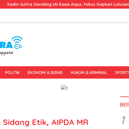
eng IAI Rawa Aopa, Fokus Siapkan Lulusan Siap Kerja dan Wira
POLITIK
EKONOMI & BISNIS
HUKUM & KRIMINAL
SPORT
BE
1
 Sidang Etik, AIPDA MR