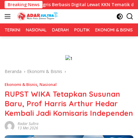
Langsung
nggris Berbasis Digital Lewat KKN Tematik di Desa Alebo
Breaking News
ke
konten
TERKINI
NASIONAL
DAERAH
POLITIK
EKONOMI & BISNIS
Beranda
Ekonomi & Bisnis
Ekonomi & Bisnis
,
Nasional
RUPST WIKA Tetapkan Susunan
Baru, Prof Harris Arthur Hedar
Kembali Jadi Komisaris Independen
Radar Sultra
13 Mei 2026