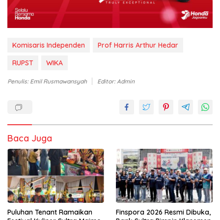
Komisaris Independen
Prof Harris Arthur Hedar
RUPST
WIKA
Penulis: Emil Rusmawansyah
Editor: Admin
Baca Juga
Puluhan Tenant Ramaikan
Finspora 2026 Resmi Dibuka,