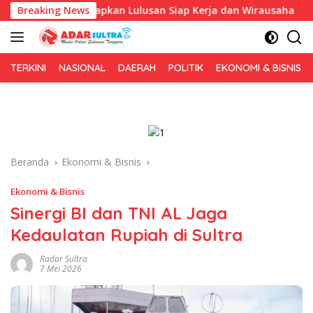
Langsung
Fokus Siapkan Lulusan Siap Kerja dan Wirausaha
Breaking News
Puluha
ke
konten
TERKINI
NASIONAL
DAERAH
POLITIK
EKONOMI & BISNIS
Beranda
Ekonomi & Bisnis
Ekonomi & Bisnis
Sinergi BI dan TNI AL Jaga
Kedaulatan Rupiah di Sultra
Radar Sultra
7 Mei 2026