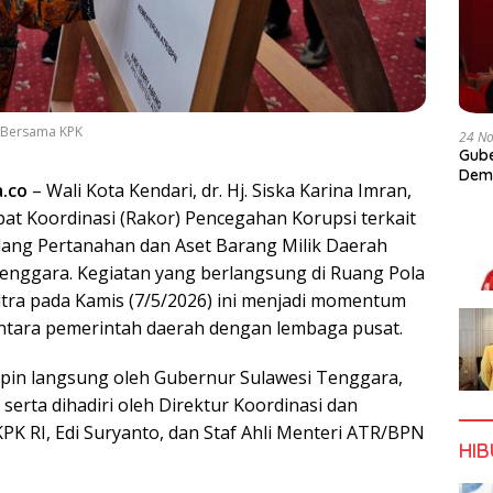
 Bersama KPK
24 N
Gube
Dem
a.co
– Wali Kota Kendari, dr. Hj. Siska Karina Imran,
at Koordinasi (Rakor) Pencegahan Korupsi terkait
dang Pertanahan dan Aset Barang Milik Daerah
enggara. Kegiatan yang berlangsung di Ruang Pola
tra pada Kamis (7/5/2026) ini menjadi momentum
ntara pemerintah daerah dengan lembaga pusat.
mpin langsung oleh Gubernur Sulawesi Tenggara,
erta dihadiri oleh Direktur Koordinasi dan
KPK RI, Edi Suryanto, dan Staf Ahli Menteri ATR/BPN
HI
.