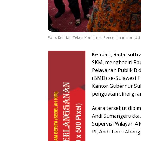
Foto: Kendari Teken Komitmen Pencegahan Korupsi
Kendari, Radarsultr
SKM, menghadiri Rap
Pelayanan Publik Bi
(BMD) se-Sulawesi T
Kantor Gubernur Sul
penguatan sinergi a
Acara tersebut dipi
Andi Sumangerukka, s
Supervisi Wilayah 4 
RI, Andi Tenri Abeng