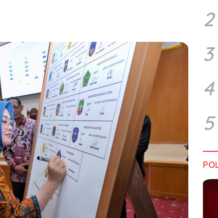
2
3
4
5
POL