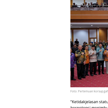
Foto: Pertemuan korsupgah
“Ketidakjelasan sta
berpotensi menimbu