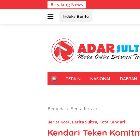
Langsung
Breaking News
Kadin Sultra Gan
ke
konten
Indeks Berita
H
TERKINI
NASIONAL
DAERAH
O
M
E
Beranda
Berita Kota
Berita Kota
,
Berita Sultra
,
Kota Kendari
Kendari Teken Komit