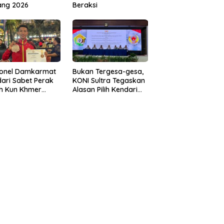
ang 2026
Beraksi
sonel Damkarmat
Bukan Tergesa-gesa,
ari Sabet Perak
KONI Sultra Tegaskan
th Kun Khmer
Alasan Pilih Kendari
ld Championship
sebagai Tuan Rumah
Porprov 2026