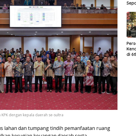
Sep
Per
Kend
di 6
Wor
 KPK dengan kepala daerah se-sultra
tus lahan dan tumpang tindih pemanfaatan ruang
lkan kerugian keuangan daerah serta