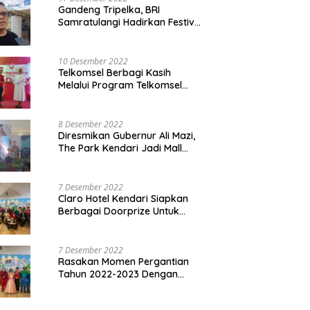
Gandeng Tripelka, BRI
Samratulangi Hadirkan Festival
Kuliner UMKM di HUT ke 127
10 Desember 2022
Telkomsel Berbagi Kasih
Melalui Program Telkomsel
Siaga 2022
8 Desember 2022
Diresmikan Gubernur Ali Mazi,
The Park Kendari Jadi Mall
Terbesar dan Terlengkap di
Sultra
7 Desember 2022
Claro Hotel Kendari Siapkan
Berbagai Doorprize Untuk
Pengunjung Di Event Malam
Pergantian Tahun 2022-2023
7 Desember 2022
Rasakan Momen Pergantian
Tahun 2022-2023 Dengan
Tema The Quest Of Mario Bros
Hanya di Claro Kendari