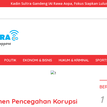
deng IAI Rawa Aopa, Fokus Siapkan Lulusan Siap Kerja dan Wir
POLITIK
EKONOMI & BISNIS
HUKUM & KRIMINAL
SPORT
BE
1
men Pencegahan Korupsi