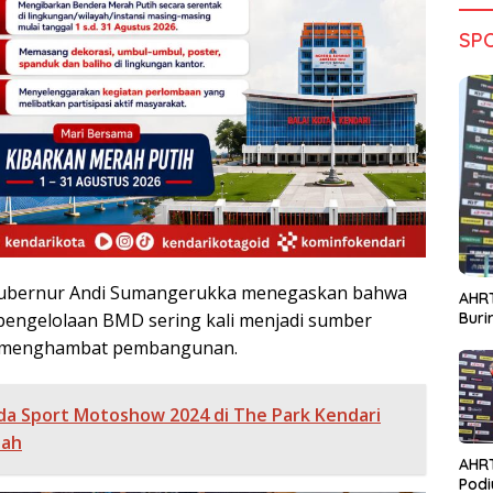
SP
Gubernur Andi Sumangerukka menegaskan bahwa
AHRT
Bur
pengelolaan BMD sering kali menjadi sumber
 menghambat pembangunan.
a Sport Motoshow 2024 di The Park Kendari
iah
AHR
Podi