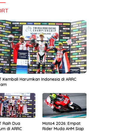
ORT
 Kembali Harumkan Indonesia di ARRC
iram
T Raih Dua
Moto4 2026: Empat
um di ARRC
Rider Muda AHM Siap