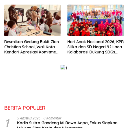
Tantangan
Resmikan Gedung Bukit Zion
Hari Anak Nasional 2026, KPR
Christian School, Wali Kota
Silika dan SD Negeri 92 Laea
Kendari Apresiasi Komitmen
Kolaborasi Dukung SDGs
Yayasan Tingkatkan Mutu
Pendidikan dan Perlindungan
Pendidikan
Anak
BERITA POPULER
1
5 Agustus 2026
0 Komentar
Kadin Sultra Gandeng IAI Rawa Aopa, Fokus Siapkan
Lulusan Siap Kerja dan Wirausaha