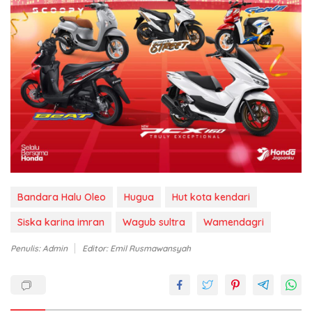
Bandara Halu Oleo
Hugua
Hut kota kendari
Siska karina imran
Wagub sultra
Wamendagri
Penulis: Admin
Editor: Emil Rusmawansyah