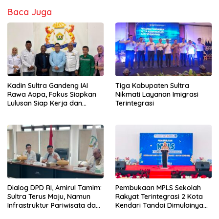
Baca Juga
Kadin Sultra Gandeng IAI
Tiga Kabupaten Sultra
Rawa Aopa, Fokus Siapkan
Nikmati Layanan Imigrasi
Lulusan Siap Kerja dan
Terintegrasi
Wirausaha
Dialog DPD RI, Amirul Tamim:
Pembukaan MPLS Sekolah
Sultra Terus Maju, Namun
Rakyat Terintegrasi 2 Kota
Infrastruktur Pariwisata dan
Kendari Tandai Dimulainya
Perikanan Masih Jadi
Tahun Ajaran Baru