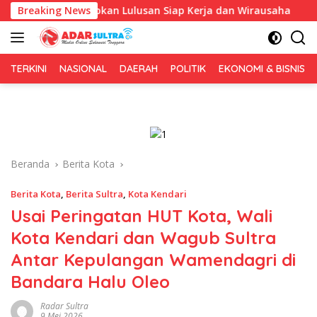
Langsung
s Siapkan Lulusan Siap Kerja dan Wirausaha
Breaking News
Puluhan Te
ke
konten
TERKINI
NASIONAL
DAERAH
POLITIK
EKONOMI & BISNIS
Beranda
Berita Kota
Berita Kota
,
Berita Sultra
,
Kota Kendari
Usai Peringatan HUT Kota, Wali
Kota Kendari dan Wagub Sultra
Antar Kepulangan Wamendagri di
Bandara Halu Oleo
Radar Sultra
9 Mei 2026