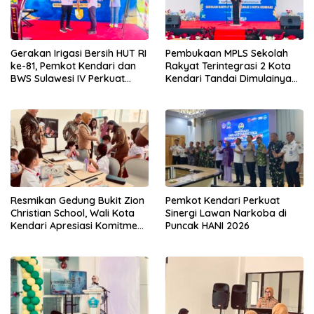
Gerakan Irigasi Bersih HUT RI
Pembukaan MPLS Sekolah
ke-81, Pemkot Kendari dan
Rakyat Terintegrasi 2 Kota
BWS Sulawesi IV Perkuat
Kendari Tandai Dimulainya
Sinergi Jaga Irigasi Amohalo
Tahun Ajaran Baru
Resmikan Gedung Bukit Zion
Pemkot Kendari Perkuat
Christian School, Wali Kota
Sinergi Lawan Narkoba di
Kendari Apresiasi Komitmen
Puncak HANI 2026
Yayasan Tingkatkan Mutu
Pendidikan