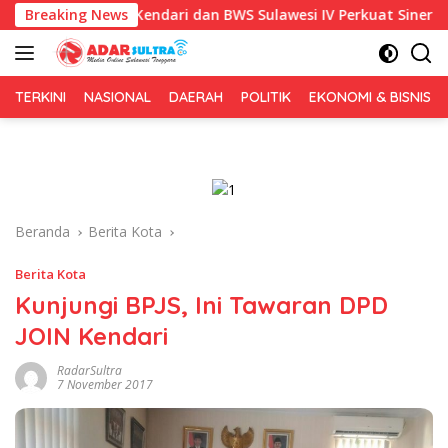
Langsung
mkot Kendari dan BWS Sulawesi IV Perkuat Sinergi Jaga Irigasi 
Breaking News
ke
konten
TERKINI
NASIONAL
DAERAH
POLITIK
EKONOMI & BISNIS
Beranda
Berita Kota
Berita Kota
Kunjungi BPJS, Ini Tawaran DPD
JOIN Kendari
RadarSultra
7 November 2017