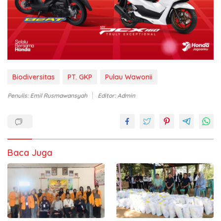
Biodiversitas
PT. GKP
Pulau Wawonii
Penulis: Emil Rusmawansyah
Editor: Admin
Baca Juga