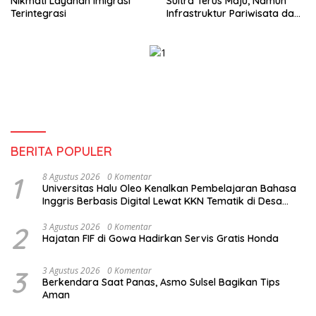
Nikmati Layanan Imigrasi
Sultra Terus Maju, Namun
Terintegrasi
Infrastruktur Pariwisata dan
Perikanan Masih Jadi
Tantangan
BERITA POPULER
1
8 Agustus 2026
0 Komentar
Universitas Halu Oleo Kenalkan Pembelajaran Bahasa
Inggris Berbasis Digital Lewat KKN Tematik di Desa
Alebo
2
3 Agustus 2026
0 Komentar
Hajatan FIF di Gowa Hadirkan Servis Gratis Honda
3
3 Agustus 2026
0 Komentar
Berkendara Saat Panas, Asmo Sulsel Bagikan Tips
Aman