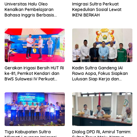
Universitas Halu Oleo
Imigrasi Sultra Perkuat
Kenalkan Pembelajaran
Kepedulian Sosial Lewat
Bahasa Inggris Berbasis
IKENI BERKAH
Digital Lewat KKN Tematik di
Desa Alebo
Gerakan Irigasi Bersih HUT RI
Kadin Sultra Gandeng IAI
ke-81, Pemkot Kendari dan
Rawa Aopa, Fokus Siapkan
BWS Sulawesi IV Perkuat
Lulusan Siap Kerja dan
Sinergi Jaga Irigasi Amohalo
Wirausaha
Tiga Kabupaten Sultra
Dialog DPD RI, Amirul Tamim: