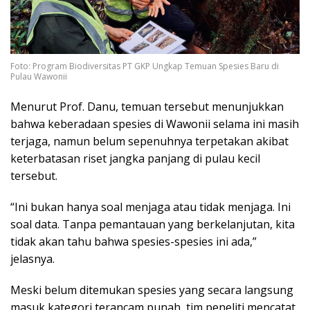
Foto: Program Biodiversitas PT GKP Ungkap Temuan Spesies Baru di
Pulau Wawonii
Menurut Prof. Danu, temuan tersebut menunjukkan
bahwa keberadaan spesies di Wawonii selama ini masih
terjaga, namun belum sepenuhnya terpetakan akibat
keterbatasan riset jangka panjang di pulau kecil
tersebut.
“Ini bukan hanya soal menjaga atau tidak menjaga. Ini
soal data. Tanpa pemantauan yang berkelanjutan, kita
tidak akan tahu bahwa spesies-spesies ini ada,”
jelasnya.
Meski belum ditemukan spesies yang secara langsung
masuk kategori terancam punah, tim peneliti mencatat