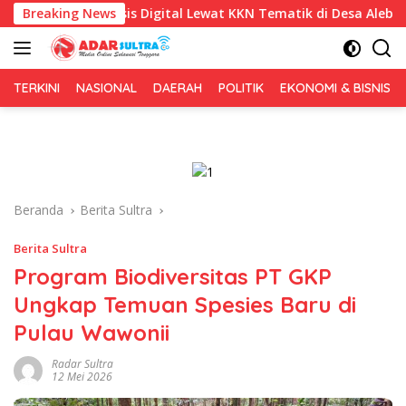
Langsung
s Digital Lewat KKN Tematik di Desa Alebo
Breaking News
Imigrasi Su
ke
konten
TERKINI
NASIONAL
DAERAH
POLITIK
EKONOMI & BISNIS
Beranda
Berita Sultra
Berita Sultra
Program Biodiversitas PT GKP
Ungkap Temuan Spesies Baru di
Pulau Wawonii
Radar Sultra
12 Mei 2026