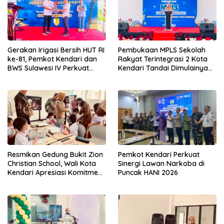
Gerakan Irigasi Bersih HUT RI
Pembukaan MPLS Sekolah
ke-81, Pemkot Kendari dan
Rakyat Terintegrasi 2 Kota
BWS Sulawesi IV Perkuat
Kendari Tandai Dimulainya
Sinergi Jaga Irigasi Amohalo
Tahun Ajaran Baru
Resmikan Gedung Bukit Zion
Pemkot Kendari Perkuat
Christian School, Wali Kota
Sinergi Lawan Narkoba di
Kendari Apresiasi Komitmen
Puncak HANI 2026
Yayasan Tingkatkan Mutu
Pendidikan