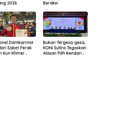
ang 2026
Beraksi
sonel Damkarmat
Bukan Tergesa-gesa,
ari Sabet Perak
KONI Sultra Tegaskan
th Kun Khmer
Alasan Pilih Kendari
ld Championship
sebagai Tuan Rumah
Porprov 2026