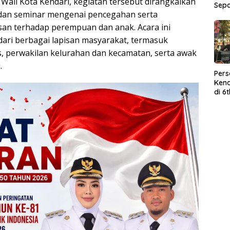
Wali Kota Kendari, kegiatan tersebut dirangkaikan
Sep
 dan seminar mengenai pencegahan serta
an terhadap perempuan dan anak. Acara ini
dari berbagai lapisan masyarakat, termasuk
as, perwakilan kelurahan dan kecamatan, serta awak
.
Per
Kend
di 6
Wor