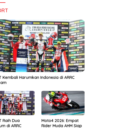
ORT
 Kembali Harumkan Indonesia di ARRC
iram
T Raih Dua
Moto4 2026: Empat
um di ARRC
Rider Muda AHM Siap