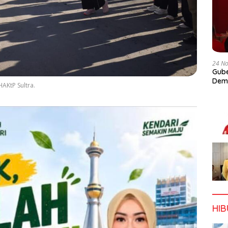
24 N
Gube
Dem
AKtP Sultra.
HI