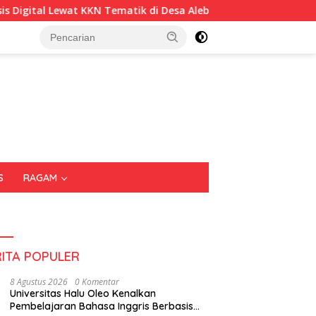
tik di Desa Alebo
Imigrasi Sultra Perkuat Kepedulian S
S
RAGAM
RITA POPULER
8 Agustus 2026
0 Komentar
Universitas Halu Oleo Kenalkan
Pembelajaran Bahasa Inggris Berbasis