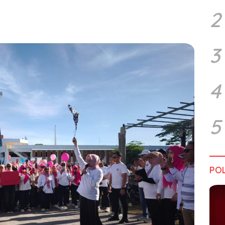
2
3
4
5
POL