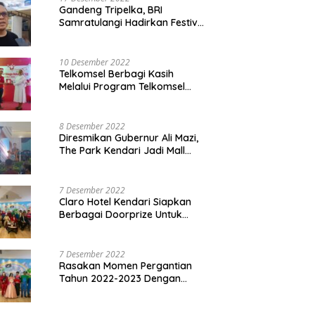
Gandeng Tripelka, BRI
Samratulangi Hadirkan Festival
Kuliner UMKM di HUT ke 127
10 Desember 2022
Telkomsel Berbagi Kasih
Melalui Program Telkomsel
Siaga 2022
8 Desember 2022
Diresmikan Gubernur Ali Mazi,
The Park Kendari Jadi Mall
Terbesar dan Terlengkap di
Sultra
7 Desember 2022
Claro Hotel Kendari Siapkan
Berbagai Doorprize Untuk
Pengunjung Di Event Malam
Pergantian Tahun 2022-2023
7 Desember 2022
Rasakan Momen Pergantian
Tahun 2022-2023 Dengan
Tema The Quest Of Mario Bros
Hanya di Claro Kendari