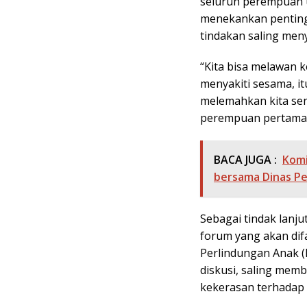
seluruh perempuan u
menekankan penting
tindakan saling men
“Kita bisa melawan ke
menyakiti sesama, i
melemahkan kita send
perempuan pertama d
BACA JUGA :
Komi
bersama Dinas Pe
Sebagai tindak lan
forum yang akan dif
Perlindungan Anak (
diskusi, saling mem
kekerasan terhadap