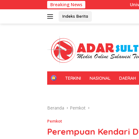
Langsung
Breaking News
Universitas Halu Oleo Kenalka
ke
konten
Indeks Berita
H
TERKINI
NASIONAL
DAERAH
O
M
E
Beranda
Pemkot
Pemkot
Perempuan Kendari D