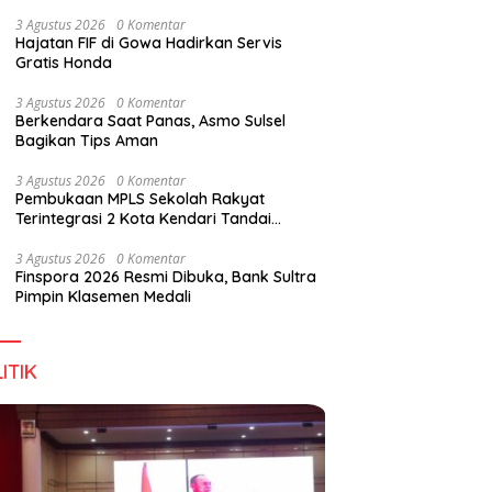
Digital Lewat KKN Tematik di Desa Alebo
3 Agustus 2026
0 Komentar
Hajatan FIF di Gowa Hadirkan Servis
Gratis Honda
3 Agustus 2026
0 Komentar
Berkendara Saat Panas, Asmo Sulsel
Bagikan Tips Aman
3 Agustus 2026
0 Komentar
Pembukaan MPLS Sekolah Rakyat
Terintegrasi 2 Kota Kendari Tandai
Dimulainya Tahun Ajaran Baru
3 Agustus 2026
0 Komentar
Finspora 2026 Resmi Dibuka, Bank Sultra
Pimpin Klasemen Medali
ITIK