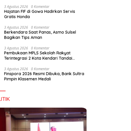
Perkuat Sinergi Jaga Irigasi Amohalo
3 Agustus 2026
0 Komentar
Hajatan FIF di Gowa Hadirkan Servis
Gratis Honda
3 Agustus 2026
0 Komentar
Berkendara Saat Panas, Asmo Sulsel
Bagikan Tips Aman
3 Agustus 2026
0 Komentar
Pembukaan MPLS Sekolah Rakyat
Terintegrasi 2 Kota Kendari Tandai
Dimulainya Tahun Ajaran Baru
3 Agustus 2026
0 Komentar
Finspora 2026 Resmi Dibuka, Bank Sultra
Pimpin Klasemen Medali
ITIK