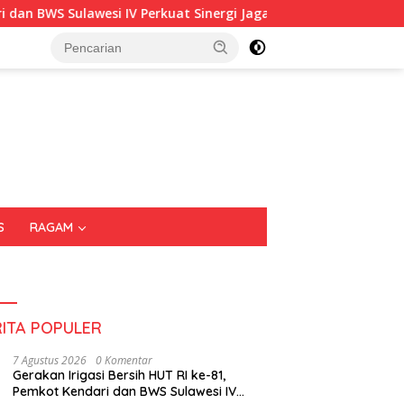
 IV Perkuat Sinergi Jaga Irigasi Amohalo
Kadin Sultra 
S
RAGAM
RITA POPULER
7 Agustus 2026
0 Komentar
Gerakan Irigasi Bersih HUT RI ke-81,
Pemkot Kendari dan BWS Sulawesi IV