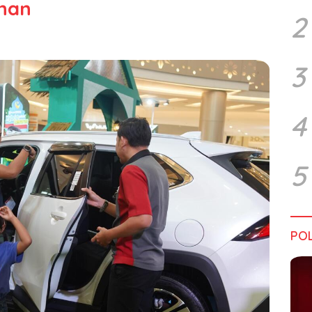
ihan
2
3
4
5
POL