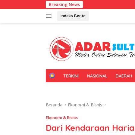
Langsung
Breaking News
Geraka
ke
konten
Indeks Berita
H
TERKINI
NASIONAL
DAERAH
O
M
E
Beranda
Ekonomi & Bisnis
Ekonomi & Bisnis
Dari Kendaraan Harian