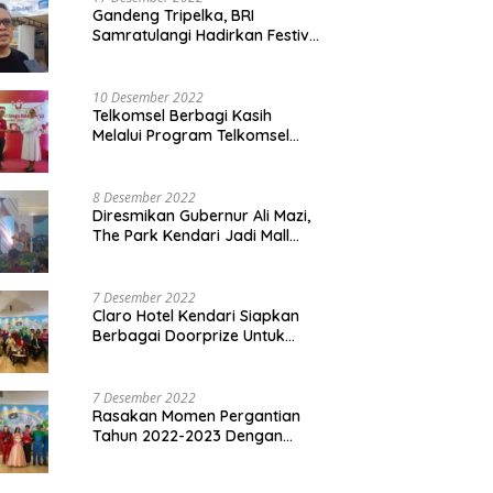
Gandeng Tripelka, BRI
Samratulangi Hadirkan Festival
Kuliner UMKM di HUT ke 127
10 Desember 2022
Telkomsel Berbagi Kasih
Melalui Program Telkomsel
Siaga 2022
8 Desember 2022
Diresmikan Gubernur Ali Mazi,
The Park Kendari Jadi Mall
Terbesar dan Terlengkap di
Sultra
7 Desember 2022
Claro Hotel Kendari Siapkan
Berbagai Doorprize Untuk
Pengunjung Di Event Malam
Pergantian Tahun 2022-2023
7 Desember 2022
Rasakan Momen Pergantian
Tahun 2022-2023 Dengan
Tema The Quest Of Mario Bros
Hanya di Claro Kendari