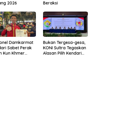
ang 2026
Beraksi
sonel Damkarmat
Bukan Tergesa-gesa,
ari Sabet Perak
KONI Sultra Tegaskan
th Kun Khmer
Alasan Pilih Kendari
ld Championship
sebagai Tuan Rumah
Porprov 2026