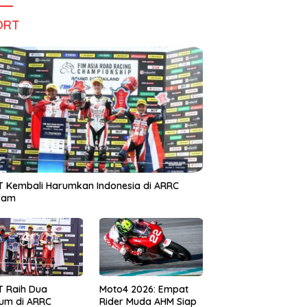
ORT
 Kembali Harumkan Indonesia di ARRC
iram
T Raih Dua
Moto4 2026: Empat
um di ARRC
Rider Muda AHM Siap