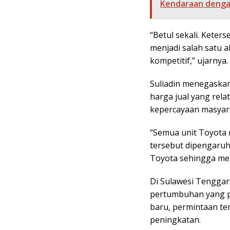
Kendaraan dengan
“Betul sekali. Kete
menjadi salah satu 
kompetitif,” ujarnya.
Suliadin menegaskan
harga jual yang rela
kepercayaan masyara
“Semua unit Toyota me
tersebut dipengaruh
Toyota sehingga memb
Di Sulawesi Tenggar
pertumbuhan yang po
baru, permintaan t
peningkatan.