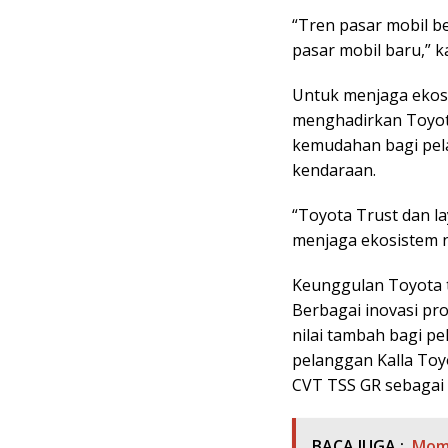
“Tren pasar mobil 
pasar mobil baru,” ka
Untuk menjaga ekosi
menghadirkan Toyot
kemudahan bagi pel
kendaraan.
“Toyota Trust dan la
menjaga ekosistem ni
Keunggulan Toyota tid
Berbagai inovasi p
nilai tambah bagi pe
pelanggan Kalla Toy
CVT TSS GR sebagai 
BACA JUGA :
Mome