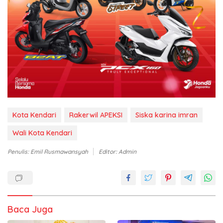
Kota Kendari
Rakerwil APEKSI
Siska karina imran
Wali Kota Kendari
Penulis: Emil Rusmawansyah
Editor: Admin
Baca Juga