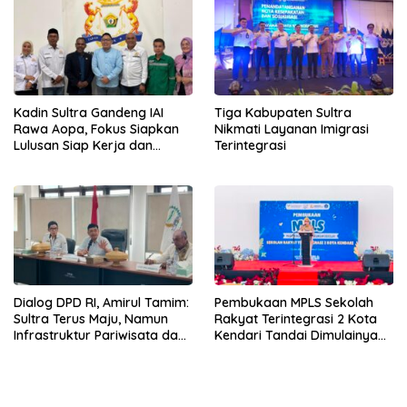
Kadin Sultra Gandeng IAI
Tiga Kabupaten Sultra
Rawa Aopa, Fokus Siapkan
Nikmati Layanan Imigrasi
Lulusan Siap Kerja dan
Terintegrasi
Wirausaha
Dialog DPD RI, Amirul Tamim:
Pembukaan MPLS Sekolah
Sultra Terus Maju, Namun
Rakyat Terintegrasi 2 Kota
Infrastruktur Pariwisata dan
Kendari Tandai Dimulainya
Perikanan Masih Jadi
Tahun Ajaran Baru
Tantangan