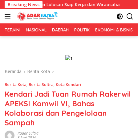
Langsung
iapkan Lulusan Siap Kerja dan Wirausaha
Breaking News
Puluhan Tenan
ke
konten
TERKINI
NASIONAL
DAERAH
POLITIK
EKONOMI & BISNIS
Beranda
Berita Kota
Berita Kota
,
Berita Sultra
,
Kota Kendari
Kendari Jadi Tuan Rumah Rakerwil
APEKSI Komwil VI, Bahas
Kolaborasi dan Pengelolaan
Sampah
Radar Sultra
3 Juni 2026