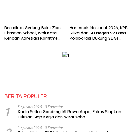
Resmikan Gedung Bukit Zion
Hari Anak Nasional 2026, KPR
Christian School, Wali Kota
Silika dan SD Negeri 92 Laea
Kendari Apresiasi Komitmen
Kolaborasi Dukung SDGs
Yayasan Tingkatkan Mutu
Pendidikan dan Perlindungan
Pendidikan
Anak
BERITA POPULER
1
5 Agustus 2026
0 Komentar
Kadin Sultra Gandeng IAI Rawa Aopa, Fokus Siapkan
Lulusan Siap Kerja dan Wirausaha
3 Agustus 2026
0 Komentar