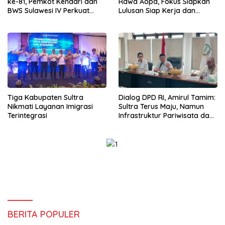
ke-81, Pemkot Kendari dan
Rawa Aopa, Fokus Siapkan
BWS Sulawesi IV Perkuat
Lulusan Siap Kerja dan
Sinergi Jaga Irigasi Amohalo
Wirausaha
Tiga Kabupaten Sultra
Dialog DPD RI, Amirul Tamim:
Nikmati Layanan Imigrasi
Sultra Terus Maju, Namun
Terintegrasi
Infrastruktur Pariwisata dan
Perikanan Masih Jadi
Tantangan
BERITA POPULER