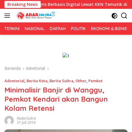
Langsung
ggris Berbasis Digital Lewat KKN Tematik di Desa Alebo
Breaking News
ke
konten
TERKINI
NASIONAL
DAERAH
POLITIK
EKONOMI & BISNIS
Beranda
Advetorial
Advetorial
,
Berita Kota
,
Berita Sultra
,
Other
,
Pemkot
Minimalisir Banjir di Wanggu,
Pemkot Kendari akan Bangun
Kolam Retensi
RadarSultra
31 Juli 2018