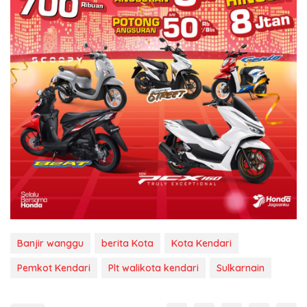
Banjir wanggu
berita Kota
Kota Kendari
Pemkot Kendari
Plt walikota kendari
Sulkarnain