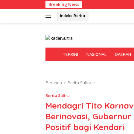
Langsung
Breaking News
ke
konten
Indeks Berita
H
TERKINI
NASIONAL
DAERAH
O
M
E
Beranda
Berita Sultra
Berita Sultra
Mendagri Tito Karna
Berinovasi, Gubernu
Positif bagi Kendari