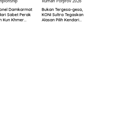
sonel Damkarmat
Bukan Tergesa-gesa,
ari Sabet Perak
KONI Sultra Tegaskan
th Kun Khmer
Alasan Pilih Kendari
ld Championship
sebagai Tuan Rumah
Porprov 2026