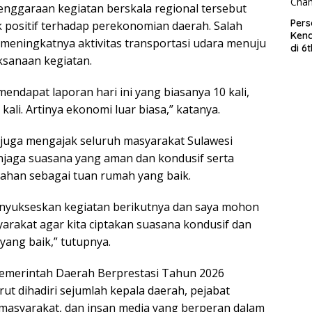
nggaraan kegiatan berskala regional tersebut
Per
positif terhadap perekonomian daerah. Salah
Kend
i meningkatnya aktivitas transportasi udara menuju
di 6
ksanaan kegiatan.
Wor
ndapat laporan hari ini yang biasanya 10 kali,
kali. Artinya ekonomi luar biasa,” katanya.
juga mengajak seluruh masyarakat Sulawesi
jaga suasana yang aman dan kondusif serta
han sebagai tuan rumah yang baik.
enyukseskan kegiatan berikutnya dan saya mohon
arakat agar kita ciptakan suasana kondusif dan
yang baik,” tutupnya.
Pemerintah Daerah Berprestasi Tahun 2026
rut dihadiri sejumlah kepala daerah, pejabat
masyarakat, dan insan media yang berperan dalam