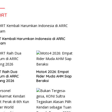
Tema The Quest Of Mario Bros
Hanya di Claro Kendari
ORT
 Kembali Harumkan Indonesia di ARRC
iram
T Raih Dua
Moto4 2026: Empat
um di ARRC
Rider Muda AHM Siap
ang 2026
Beraksi