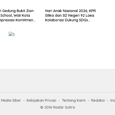
Tantangan
 Gedung Bukit Zion
Hari Anak Nasional 2026, KPR
 School, Wali Kota
Silika dan SD Negeri 92 Laea
Apresiasi Komitmen
Kolaborasi Dukung SDGs
 Tingkatkan Mutu
Pendidikan dan Perlindungan
an
Anak
Media Siber
Kebijakan Privasi
Tentang Kami
Redaksi
In
© 2016 Radar Sultra