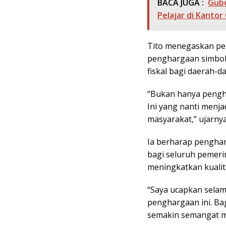
BACA JUGA :
Gube
Pelajar di Kanto
Tito menegaskan pe
penghargaan simboli
fiskal bagi daerah-d
“Bukan hanya penghar
Ini yang nanti menj
masyarakat,” ujarnya
Ia berharap pengha
bagi seluruh pemeri
meningkatkan kualit
“Saya ucapkan sela
penghargaan ini. Bag
semakin semangat 