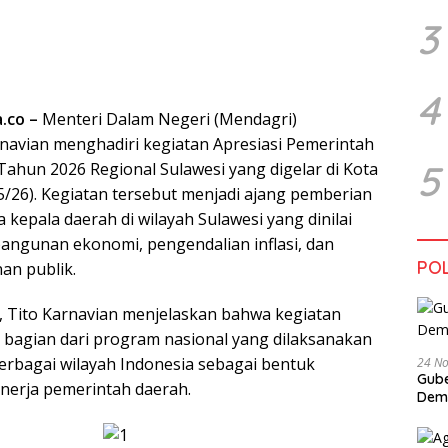
3
4
a.co –
Menteri Dalam Negeri (Mendagri)
avian menghadiri kegiatan Apresiasi Pemerintah
5
Tahun 2026 Regional Sulawesi yang digelar di Kota
5/26). Kegiatan tersebut menjadi ajang pemberian
kepala daerah di wilayah Sulawesi yang dinilai
angunan ekonomi, pengendalian inflasi, dan
POL
an publik.
 Tito Karnavian menjelaskan bahwa kegiatan
bagian dari program nasional yang dilaksanakan
berbagai wilayah Indonesia sebagai bentuk
24 N
Gube
nerja pemerintah daerah.
Dem