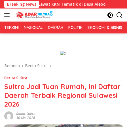
Langsung
 Lewat KKN Tematik di Desa Alebo
Breaking News
Imigrasi Sultra Perku
ke
konten
TERKINI
NASIONAL
DAERAH
POLITIK
EKONOMI & BISNIS
Beranda
Berita Sultra
Berita Sultra
Sultra Jadi Tuan Rumah, Ini Daftar
Daerah Terbaik Regional Sulawesi
2026
Radar Sultra
30 Mei 2026