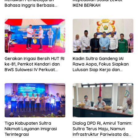
Bahasa Inggris Berbasis
IKENI BERKAH
Digital Lewat KKN Tematik di
Desa Alebo
Gerakan Irigasi Bersih HUT RI
Kadin Sultra Gandeng IAI
ke-81, Pemkot Kendari dan
Rawa Aopa, Fokus Siapkan
BWS Sulawesi IV Perkuat
Lulusan Siap Kerja dan
Sinergi Jaga Irigasi Amohalo
Wirausaha
Tiga Kabupaten Sultra
Dialog DPD RI, Amirul Tamim:
Nikmati Layanan Imigrasi
Sultra Terus Maju, Namun
Terintegrasi
Infrastruktur Pariwisata dan