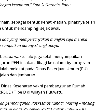
dengan ketentuan,” Kata Sulkarnain, Rabu
rnain, sebagai bentuk kehati-hatian, pihaknya telah
 untuk mendampingi sejak awal.
h ada yang mempertanyakan mungkin saja mereka
ta sampaikan datanya,” ungkapnya.
eberapa waktu lalu juga telah menyampaikan
garan PEN ini akan dibagi ke dalam tiga program
dalah melekat pada Dinas Pekerjaan Umum (PU)
alan dan jembatan.
a Dinas Kesehatan yakni pembangunan Rumah
RSUD) Tipe D di wilayah Puuwatu.
alah pembangunan Puskesmas Kandai. Masing – masing
aitu, di dinas PU senilai Rp211 miliar, untuk RSUD