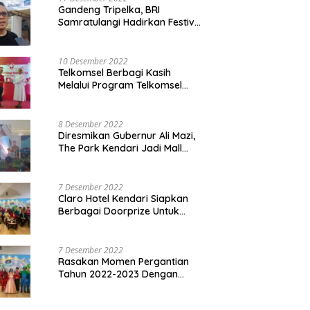
Gandeng Tripelka, BRI
Samratulangi Hadirkan Festival
Kuliner UMKM di HUT ke 127
10 Desember 2022
Telkomsel Berbagi Kasih
Melalui Program Telkomsel
Siaga 2022
8 Desember 2022
Diresmikan Gubernur Ali Mazi,
The Park Kendari Jadi Mall
Terbesar dan Terlengkap di
Sultra
7 Desember 2022
Claro Hotel Kendari Siapkan
Berbagai Doorprize Untuk
Pengunjung Di Event Malam
Pergantian Tahun 2022-2023
7 Desember 2022
Rasakan Momen Pergantian
Tahun 2022-2023 Dengan
Tema The Quest Of Mario Bros
Hanya di Claro Kendari