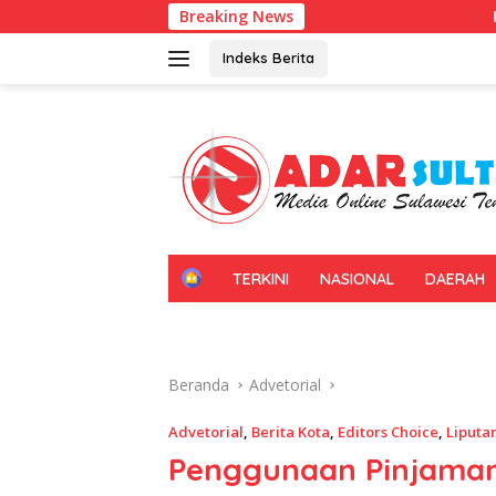
Langsung
Breaking News
Kadin Sultra Ganden
ke
konten
Indeks Berita
H
TERKINI
NASIONAL
DAERAH
O
M
E
Beranda
Advetorial
Advetorial
,
Berita Kota
,
Editors Choice
,
Liputa
Penggunaan Pinjaman