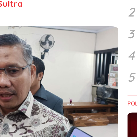
ultra
2
3
4
5
POL