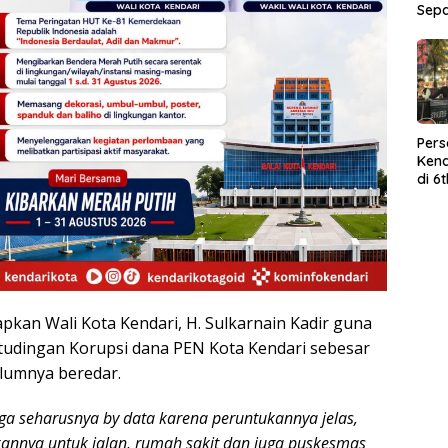
Sep
Per
Kend
di 6
Wor
pkan Wali Kota Kendari, H. Sulkarnain Kadir guna
udingan Korupsi dana PEN Kota Kendari sebesar
elumnya beredar.
ga seharusnya by data karena peruntukannya jelas,
kannya untuk jalan, rumah sakit dan juga puskesmas