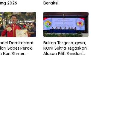
ang 2026
Beraksi
sonel Damkarmat
Bukan Tergesa-gesa,
ari Sabet Perak
KONI Sultra Tegaskan
th Kun Khmer
Alasan Pilih Kendari
ld Championship
sebagai Tuan Rumah
Porprov 2026