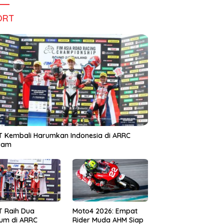
ORT
 Kembali Harumkan Indonesia di ARRC
iram
T Raih Dua
Moto4 2026: Empat
um di ARRC
Rider Muda AHM Siap