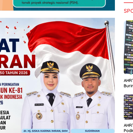
SP
AHRT
Bur
AHR
Podi