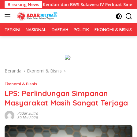
Langsung
 Pemkot Kendari dan BWS Sulawesi IV Perkuat Sinergi Jaga Irigas
Breaking News
ke
konten
TERKINI
NASIONAL
DAERAH
POLITIK
EKONOMI & BISNIS
Beranda
Ekonomi & Bisnis
Ekonomi & Bisnis
LPS: Perlindungan Simpanan
Masyarakat Masih Sangat Terjaga
Radar Sultra
30 Mei 2026