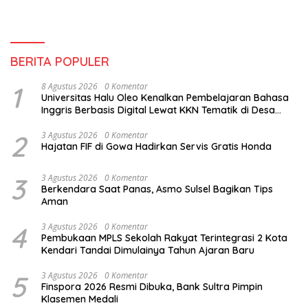
BERITA POPULER
1
8 Agustus 2026
0 Komentar
Universitas Halu Oleo Kenalkan Pembelajaran Bahasa
Inggris Berbasis Digital Lewat KKN Tematik di Desa
Alebo
2
3 Agustus 2026
0 Komentar
Hajatan FIF di Gowa Hadirkan Servis Gratis Honda
3
3 Agustus 2026
0 Komentar
Berkendara Saat Panas, Asmo Sulsel Bagikan Tips
Aman
4
3 Agustus 2026
0 Komentar
Pembukaan MPLS Sekolah Rakyat Terintegrasi 2 Kota
Kendari Tandai Dimulainya Tahun Ajaran Baru
5
3 Agustus 2026
0 Komentar
Finspora 2026 Resmi Dibuka, Bank Sultra Pimpin
Klasemen Medali