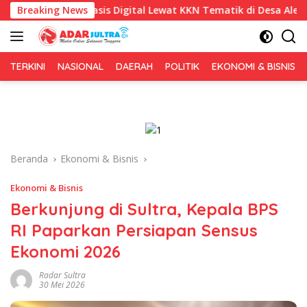
Langsung
basis Digital Lewat KKN Tematik di Desa Alebo
Breaking News
Imigras
ke
konten
TERKINI
NASIONAL
DAERAH
POLITIK
EKONOMI & BISNIS
Beranda
Ekonomi & Bisnis
Ekonomi & Bisnis
Berkunjung di Sultra, Kepala BPS
RI Paparkan Persiapan Sensus
Ekonomi 2026
Radar Sultra
30 Mei 2026