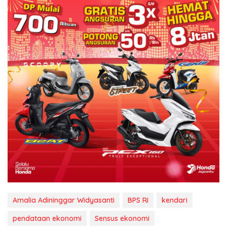
Amalia Adininggar Widyasanti
BPS RI
kendari
pendataan ekonomi
Sensus ekonomi