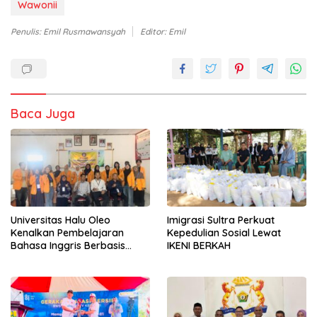
Wawonii
Penulis: Emil Rusmawansyah
Editor: Emil
Baca Juga
Universitas Halu Oleo
Imigrasi Sultra Perkuat
Kenalkan Pembelajaran
Kepedulian Sosial Lewat
Bahasa Inggris Berbasis
IKENI BERKAH
Digital Lewat KKN Tematik di
Desa Alebo