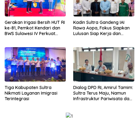
Gerakan Irigasi Bersih HUT RI
Kadin Sultra Gandeng IAI
ke-81, Pemkot Kendari dan
Rawa Aopa, Fokus Siapkan
BWS Sulawesi IV Perkuat
Lulusan Siap Kerja dan
Sinergi Jaga Irigasi Amohalo
Wirausaha
Tiga Kabupaten Sultra
Dialog DPD RI, Amirul Tamim:
Nikmati Layanan Imigrasi
Sultra Terus Maju, Namun
Terintegrasi
Infrastruktur Pariwisata dan
Perikanan Masih Jadi
Tantangan