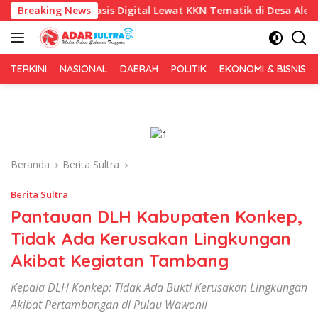
Langsung
is Digital Lewat KKN Tematik di Desa Alebo
Breaking News
Imigrasi Su
ke
konten
TERKINI
NASIONAL
DAERAH
POLITIK
EKONOMI & BISNIS
Beranda
Berita Sultra
Berita Sultra
Pantauan DLH Kabupaten Konkep,
Tidak Ada Kerusakan Lingkungan
Akibat Kegiatan Tambang
Kepala DLH Konkep: Tidak Ada Bukti Kerusakan Lingkungan
Akibat Pertambangan di Pulau Wawonii