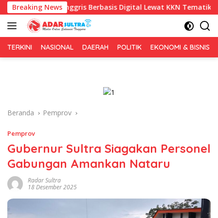
Langsung
Inggris Berbasis Digital Lewat KKN Tematik di Desa Alebo
Breaking News
ke
konten
TERKINI
NASIONAL
DAERAH
POLITIK
EKONOMI & BISNIS
Beranda
Pemprov
Pemprov
Gubernur Sultra Siagakan Personel
Gabungan Amankan Nataru
Radar Sultra
18 Desember 2025