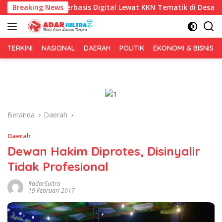
Langsung
Berbasis Digital Lewat KKN Tematik di Desa Alebo
Breaking News
Imig
ke
konten
TERKINI
NASIONAL
DAERAH
POLITIK
EKONOMI & BISNIS
Beranda
Daerah
Daerah
Dewan Hakim Diprotes, Disinyalir
Tidak Profesional
RadarSultra
19 Februari 2017