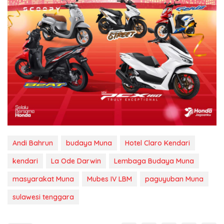
Andi Bahrun
budaya Muna
Hotel Claro Kendari
kendari
La Ode Darwin
Lembaga Budaya Muna
masyarakat Muna
Mubes IV LBM
paguyuban Muna
sulawesi tenggara