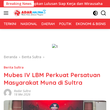
Langsung
kus Siapkan Lulusan Siap Kerja dan Wirausaha
Breaking News
Puluhan
ke
konten
TERKINI
NASIONAL
DAERAH
POLITIK
EKONOMI & BISNIS
Beranda
Berita Sultra
Berita Sultra
Mubes IV LBM Perkuat Persatuan
Masyarakat Muna di Sultra
Radar Sultra
18 Mei 2026