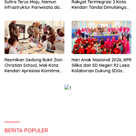
Sultra Terus Maju, Namun
Rakyat Terintegrasi 2 Kota
Infrastruktur Pariwisata dan
Kendari Tandai Dimulainya
Perikanan Masih Jadi
Tahun Ajaran Baru
Tantangan
Resmikan Gedung Bukit Zion
Hari Anak Nasional 2026, KPR
Christian School, Wali Kota
Silika dan SD Negeri 92 Laea
Kendari Apresiasi Komitmen
Kolaborasi Dukung SDGs
Yayasan Tingkatkan Mutu
Pendidikan dan Perlindungan
Pendidikan
Anak
BERITA POPULER