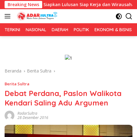
Langsung
a, Fokus Siapkan Lulusan Siap Kerja dan Wirausaha
Breaking News
Pul
ke
konten
TERKINI
NASIONAL
DAERAH
POLITIK
EKONOMI & BISNIS
Beranda
Berita Sultra
Berita Sultra
Debat Perdana, Paslon Walikota
Kendari Saling Adu Argumen
RadarSultra
28 Desember 2016