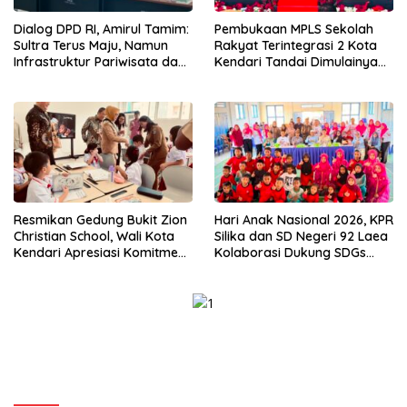
Dialog DPD RI, Amirul Tamim:
Pembukaan MPLS Sekolah
Sultra Terus Maju, Namun
Rakyat Terintegrasi 2 Kota
Infrastruktur Pariwisata dan
Kendari Tandai Dimulainya
Perikanan Masih Jadi
Tahun Ajaran Baru
Tantangan
Resmikan Gedung Bukit Zion
Hari Anak Nasional 2026, KPR
Christian School, Wali Kota
Silika dan SD Negeri 92 Laea
Kendari Apresiasi Komitmen
Kolaborasi Dukung SDGs
Yayasan Tingkatkan Mutu
Pendidikan dan Perlindungan
Pendidikan
Anak