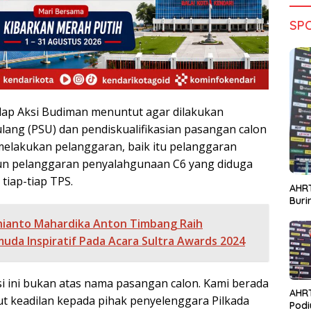
SP
lap Aksi Budiman menuntut agar dilakukan
ang (PSU) dan pendiskualifikasian pasangan calon
 melakukan pelanggaran, baik itu pelanggaran
un pelanggaran penyalahgunaan C6 yang diduga
tiap-tiap TPS.
AHRT
Bur
ianto Mahardika Anton Timbang Raih
da Inspiratif Pada Acara Sultra Awards 2024
i ini bukan atas nama pasangan calon. Kami berada
AHR
ut keadilan kepada pihak penyelenggara Pilkada
Podi