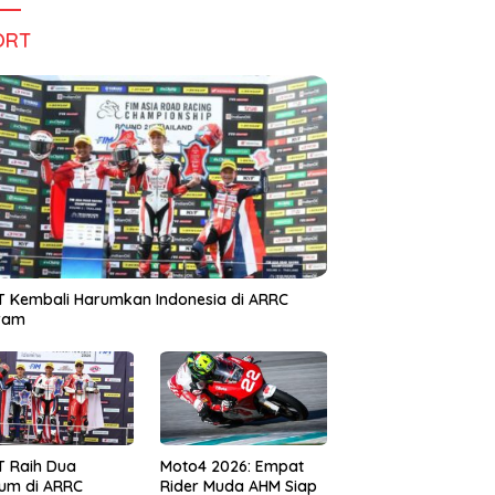
ORT
 Kembali Harumkan Indonesia di ARRC
iram
T Raih Dua
Moto4 2026: Empat
um di ARRC
Rider Muda AHM Siap