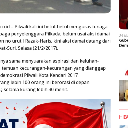
co.id – Pilwali kali ini betul-betul menguras tenaga
mbaga penyelenggara Pilkada, belum usai aksi damai
24 N
on no urut I Razak-Haris, kini aksi damai datang dari
Gube
Dem
at-Suri, Selasa (21/2/2017).
tinya sama menyuarakan aspirasi dan keluhan-
s temuan kecurangan-kecurangan yang dianggap
demokrasi Pilwali Kota Kendari 2017.
ang lebih 100 orang ini berorasi di depan
Q selama kurang lebih 30 menit.
HI