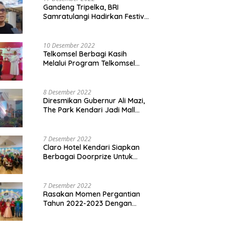
Gandeng Tripelka, BRI
Samratulangi Hadirkan Festival
Kuliner UMKM di HUT ke 127
10 Desember 2022
Telkomsel Berbagi Kasih
Melalui Program Telkomsel
Siaga 2022
8 Desember 2022
Diresmikan Gubernur Ali Mazi,
The Park Kendari Jadi Mall
Terbesar dan Terlengkap di
Sultra
7 Desember 2022
Claro Hotel Kendari Siapkan
Berbagai Doorprize Untuk
Pengunjung Di Event Malam
Pergantian Tahun 2022-2023
7 Desember 2022
Rasakan Momen Pergantian
Tahun 2022-2023 Dengan
Tema The Quest Of Mario Bros
Hanya di Claro Kendari