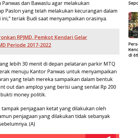
n Panwas dan Bawaslu agar melakukan
Sep
adap Paslon yang telah melakukan kecurangan dalam
i ini,” teriak Budi saat menyampaikan orasinya.
ronkan RPJMD, Pemkot Kendari Gelar
Per
D Periode 2017-2022
Kend
di 6
Wor
ang lebih 30 menit di depan pelataran parkir MTQ
gerak menuju Kantor Panwas untuk menyampaikan
aran yang telah mereka sampaikan dalam bentuk
rint out dan amplop yang berisi uang senilai Rp 200
 bukti money politik.
ih tampak penjagaan ketat yang dilakukan oleh
amun penjagaan yang dilakukan tidak sebanyak
sebelumnya. (A)