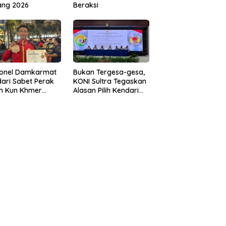
ang 2026
Beraksi
sonel Damkarmat
Bukan Tergesa-gesa,
ari Sabet Perak
KONI Sultra Tegaskan
th Kun Khmer
Alasan Pilih Kendari
ld Championship
sebagai Tuan Rumah
Porprov 2026