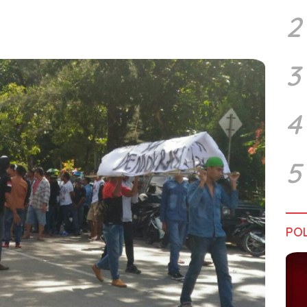
2
3
4
5
POL