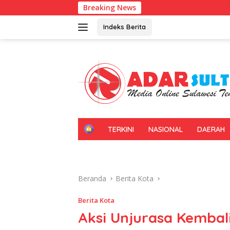
Langsung
Breaking News
Kadin Su
ke
konten
Indeks Berita
H
TERKINI
NASIONAL
DAERAH
O
M
E
Beranda
Berita Kota
Berita Kota
Aksi Unjurasa Kembali