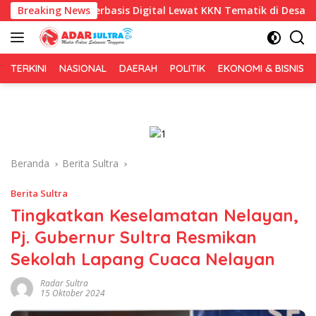
Langsung
Berbasis Digital Lewat KKN Tematik di Desa Alebo
Breaking News
Imig
ke
konten
TERKINI
NASIONAL
DAERAH
POLITIK
EKONOMI & BISNIS
Beranda
Berita Sultra
Berita Sultra
Tingkatkan Keselamatan Nelayan,
Pj. Gubernur Sultra Resmikan
Sekolah Lapang Cuaca Nelayan
Radar Sultra
15 Oktober 2024