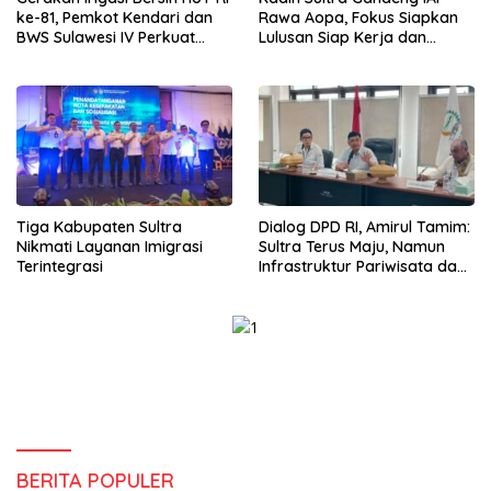
ke-81, Pemkot Kendari dan
Rawa Aopa, Fokus Siapkan
BWS Sulawesi IV Perkuat
Lulusan Siap Kerja dan
Sinergi Jaga Irigasi Amohalo
Wirausaha
Tiga Kabupaten Sultra
Dialog DPD RI, Amirul Tamim:
Nikmati Layanan Imigrasi
Sultra Terus Maju, Namun
Terintegrasi
Infrastruktur Pariwisata dan
Perikanan Masih Jadi
Tantangan
BERITA POPULER