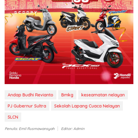
Andap Budhi Revianto
Bmkg
keseamatan nelayan
PJ Gubernur Sultra
Sekolah Lapang Cuaca Nelayan
SLCN
Penulis: Emil Rusmawansyah
Editor: Admin