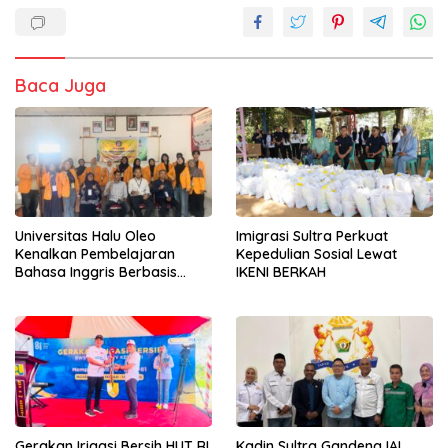
Baca Juga
Universitas Halu Oleo
Imigrasi Sultra Perkuat
Kenalkan Pembelajaran
Kepedulian Sosial Lewat
Bahasa Inggris Berbasis
IKENI BERKAH
Digital Lewat KKN Tematik di
Desa Alebo
Gerakan Irigasi Bersih HUT RI
Kadin Sultra Gandeng IAI