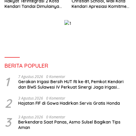
Rakyat Terintegrasi 2 Kota
Christian School, Wali Kota
Kendari Tandai Dimulainya
Kendari Apresiasi Komitmen
Tahun Ajaran Baru
Yayasan Tingkatkan Mutu
Pendidikan
BERITA POPULER
1
7 Agustus 2026
0 Komentar
Gerakan Irigasi Bersih HUT RI ke-81, Pemkot Kendari
dan BWS Sulawesi IV Perkuat Sinergi Jaga Irigasi
Amohalo
2
3 Agustus 2026
0 Komentar
Hajatan FIF di Gowa Hadirkan Servis Gratis Honda
3
3 Agustus 2026
0 Komentar
Berkendara Saat Panas, Asmo Sulsel Bagikan Tips
Aman