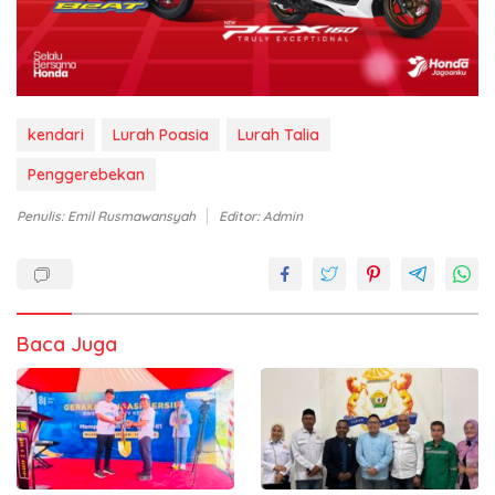
kendari
Lurah Poasia
Lurah Talia
Penggerebekan
Penulis: Emil Rusmawansyah
Editor: Admin
Baca Juga