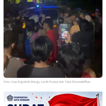
Foto: Usai Digrebek Warga, Lurah Poasia dan Talia Dinonaktifkan