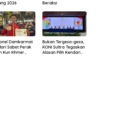
ang 2026
Beraksi
sonel Damkarmat
Bukan Tergesa-gesa,
ari Sabet Perak
KONI Sultra Tegaskan
th Kun Khmer
Alasan Pilih Kendari
ld Championship
sebagai Tuan Rumah
Porprov 2026