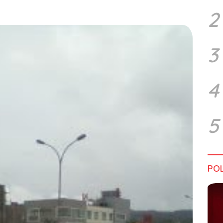
2
3
4
5
POL