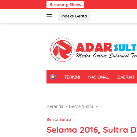
Langsung
Breaking News
Kadin Sultr
ke
konten
Indeks Berita
H
TERKINI
NASIONAL
DAERAH
O
M
E
Beranda
Berita Sultra
Berita Sultra
Selama 2016, Sultra 