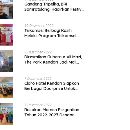
Gandeng Tripelka, BRI
Samratulangi Hadirkan Festival
Kuliner UMKM di HUT ke 127
10 Desember 2022
Telkomsel Berbagi Kasih
Melalui Program Telkomsel
Siaga 2022
8 Desember 2022
Diresmikan Gubernur Ali Mazi,
The Park Kendari Jadi Mall
Terbesar dan Terlengkap di
Sultra
7 Desember 2022
Claro Hotel Kendari Siapkan
Berbagai Doorprize Untuk
Pengunjung Di Event Malam
Pergantian Tahun 2022-2023
7 Desember 2022
Rasakan Momen Pergantian
Tahun 2022-2023 Dengan
Tema The Quest Of Mario Bros
Hanya di Claro Kendari