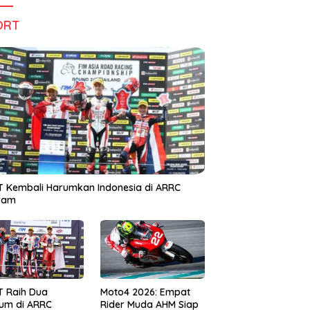
ORT
 Kembali Harumkan Indonesia di ARRC
iram
T Raih Dua
Moto4 2026: Empat
um di ARRC
Rider Muda AHM Siap