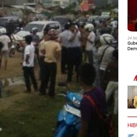
24 N
Gube
Dem
HI