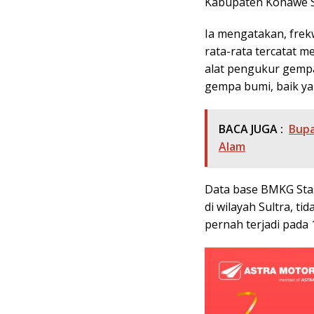
Kabupaten Konawe Se
Ia mengatakan, frek
rata-rata tercatat m
alat pengukur gemp
gempa bumi, baik ya
BACA JUGA :
Bupa
Alam
Data base BMKG Stas
di wilayah Sultra, t
pernah terjadi pada 