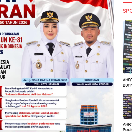
SP
AHRT
Bur
AHR
Podi