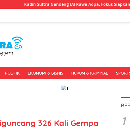
a Gandeng IAI Rawa Aopa, Fokus Siapkan Lulusan Siap Kerja dan
POLITIK
EKONOMI & BISNIS
HUKUM & KRIMINAL
SPORT
BE
1
Diguncang 326 Kali Gempa