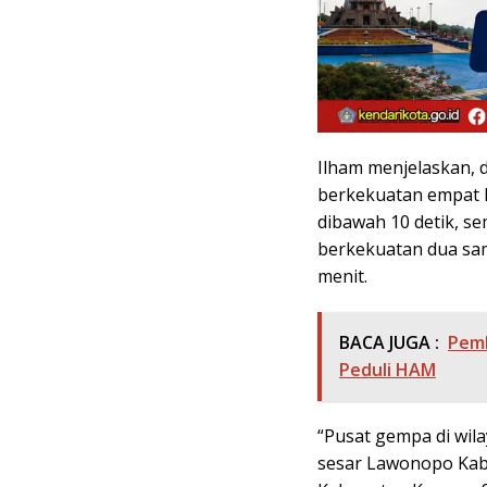
Ilham menjelaskan, d
berkekuatan empat h
dibawah 10 detik, s
berkekuatan dua sam
menit.
BACA JUGA :
Pemk
Peduli HAM
“Pusat gempa di wila
sesar Lawonopo Kabu