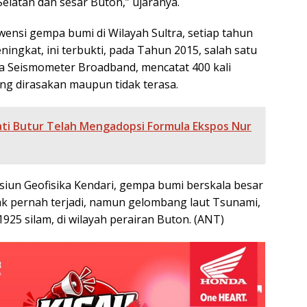
latan dan sesar Buton,” ujaranya.
wensi gempa bumi di Wilayah Sultra, setiap tahun
eningkat, ini terbukti, pada Tahun 2015, salah satu
a Seismometer Broadband, mencatat 400 kali
ng dirasakan maupun tidak terasa.
ti Butur Telah Mengadopsi Formula Ekspos Nur
iun Geofisika Kendari, gempa bumi berskala besar
idak pernah terjadi, namun gelombang laut Tsunami,
1925 silam, di wilayah perairan Buton. (ANT)