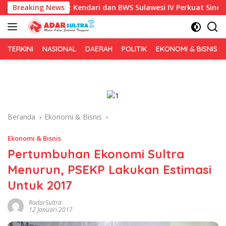
Langsung
 Pemkot Kendari dan BWS Sulawesi IV Perkuat Sinergi Jaga Irigas
Breaking News
ke
konten
TERKINI
NASIONAL
DAERAH
POLITIK
EKONOMI & BISNIS
Beranda
Ekonomi & Bisnis
Ekonomi & Bisnis
Pertumbuhan Ekonomi Sultra
Menurun, PSEKP Lakukan Estimasi
Untuk 2017
RadarSultra
12 Januari 2017