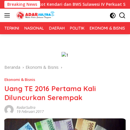
Langsung
81, Pemkot Kendari dan BWS Sulawesi IV Perkuat Sinergi Jaga Iri
Breaking News
ke
konten
TERKINI
NASIONAL
DAERAH
POLITIK
EKONOMI & BISNIS
Beranda
Ekonomi & Bisnis
Ekonomi & Bisnis
Uang TE 2016 Pertama Kali
Diluncurkan Serempak
RadarSultra
19 Februari 2017