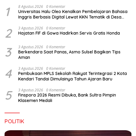
1
8 Agustus 2026
0 Komentar
Universitas Halu Oleo Kenalkan Pembelajaran Bahasa
Inggris Berbasis Digital Lewat KKN Tematik di Desa
Alebo
2
3 Agustus 2026
0 Komentar
Hajatan FIF di Gowa Hadirkan Servis Gratis Honda
3
3 Agustus 2026
0 Komentar
Berkendara Saat Panas, Asmo Sulsel Bagikan Tips
Aman
4
3 Agustus 2026
0 Komentar
Pembukaan MPLS Sekolah Rakyat Terintegrasi 2 Kota
Kendari Tandai Dimulainya Tahun Ajaran Baru
5
3 Agustus 2026
0 Komentar
Finspora 2026 Resmi Dibuka, Bank Sultra Pimpin
Klasemen Medali
POLITIK