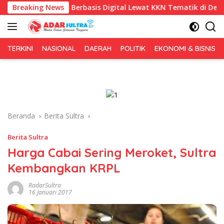
Langsung
is Berbasis Digital Lewat KKN Tematik di Desa Alebo
Breaking News
I
ke
konten
TERKINI
NASIONAL
DAERAH
POLITIK
EKONOMI & BISNIS
Beranda
Berita Sultra
Berita Sultra
Harga Cabai Sering Meroket, Sultra
Kembangkan KRPL
RadarSultra
16 Januari 2017