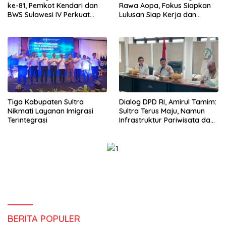
ke-81, Pemkot Kendari dan
Rawa Aopa, Fokus Siapkan
BWS Sulawesi IV Perkuat
Lulusan Siap Kerja dan
Sinergi Jaga Irigasi Amohalo
Wirausaha
Tiga Kabupaten Sultra
Dialog DPD RI, Amirul Tamim:
Nikmati Layanan Imigrasi
Sultra Terus Maju, Namun
Terintegrasi
Infrastruktur Pariwisata dan
Perikanan Masih Jadi
Tantangan
BERITA POPULER