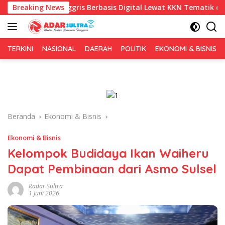
Langsung
nggris Berbasis Digital Lewat KKN Tematik di Desa Alebo
Breaking News
ke
konten
TERKINI
NASIONAL
DAERAH
POLITIK
EKONOMI & BISNIS
Beranda
Ekonomi & Bisnis
Ekonomi & Bisnis
Kelompok Budidaya Ikan Waiheru
Dapat Pembinaan dari Asmo Sulsel
Radar Sultra
1 Juni 2026