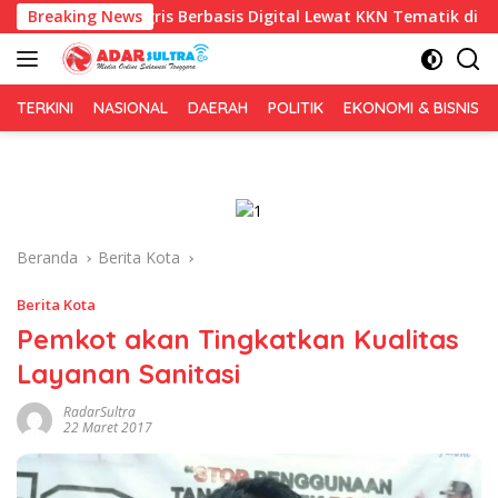
Langsung
gris Berbasis Digital Lewat KKN Tematik di Desa Alebo
Breaking News
ke
konten
TERKINI
NASIONAL
DAERAH
POLITIK
EKONOMI & BISNIS
Beranda
Berita Kota
Berita Kota
Pemkot akan Tingkatkan Kualitas
Layanan Sanitasi
RadarSultra
22 Maret 2017