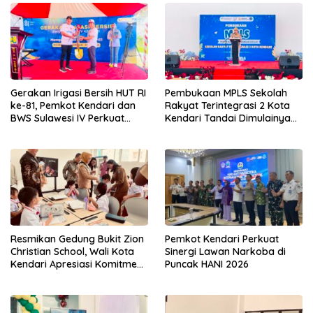
Gerakan Irigasi Bersih HUT RI
Pembukaan MPLS Sekolah
ke-81, Pemkot Kendari dan
Rakyat Terintegrasi 2 Kota
BWS Sulawesi IV Perkuat
Kendari Tandai Dimulainya
Sinergi Jaga Irigasi Amohalo
Tahun Ajaran Baru
Resmikan Gedung Bukit Zion
Pemkot Kendari Perkuat
Christian School, Wali Kota
Sinergi Lawan Narkoba di
Kendari Apresiasi Komitmen
Puncak HANI 2026
Yayasan Tingkatkan Mutu
Pendidikan