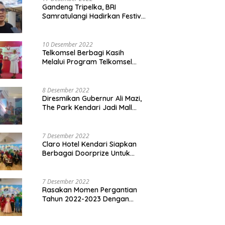
Gandeng Tripelka, BRI
Samratulangi Hadirkan Festival
Kuliner UMKM di HUT ke 127
10 Desember 2022
Telkomsel Berbagi Kasih
Melalui Program Telkomsel
Siaga 2022
8 Desember 2022
Diresmikan Gubernur Ali Mazi,
The Park Kendari Jadi Mall
Terbesar dan Terlengkap di
Sultra
7 Desember 2022
Claro Hotel Kendari Siapkan
Berbagai Doorprize Untuk
Pengunjung Di Event Malam
Pergantian Tahun 2022-2023
7 Desember 2022
Rasakan Momen Pergantian
Tahun 2022-2023 Dengan
Tema The Quest Of Mario Bros
Hanya di Claro Kendari