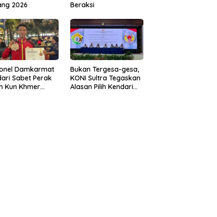
ang 2026
Beraksi
sonel Damkarmat
Bukan Tergesa-gesa,
ari Sabet Perak
KONI Sultra Tegaskan
th Kun Khmer
Alasan Pilih Kendari
ld Championship
sebagai Tuan Rumah
Porprov 2026