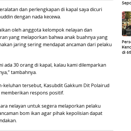
Sep
eralatan dan perlengkapan di kapal saya dicuri
huddin dengan nada kecewa.
aikan oleh anggota kelompok nelayan dan
sran yang melaporkan bahwa anak buahnya yang
Per
akan jaring sering mendapat ancaman dari pelaku
Kend
di 6
Wor
i ada 30 orang di kapal, kalau kami dilemparkan
nya,” tambahnya.
keluhan tersebut, Kasubdit Gakkum Dit Polairud
K memberikan respons positif.
ara nelayan untuk segera melaporkan pelaku
ncaman bom ikan agar pihak kepolisian dapat
ndakan.