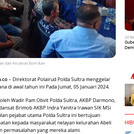
24 N
Gube
Dem
rian dan Ancaman Bom Ikan
a.co
– Direktorat Polairud Polda Sultra menggelar
na di awal tahun ini Pada Jumat, 05 Januari 2024.
 oleh Wadir Pam Obvit Polda Sultra, AKBP Darmono,
adansat Brimob AKBP Indra Yanitra Irawan SIK MSi
ilan pejabat utama Polda Sultra ini bertujuan
HI
tan kepada masyarakat nelayan kelurahan Abeli
 permasalahan yang mereka alami.