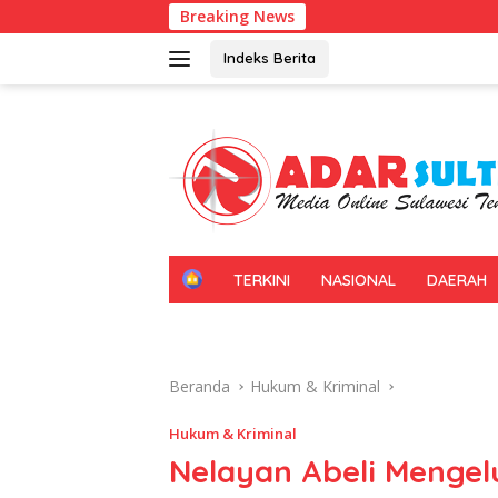
Langsung
Breaking News
Kadin Sultra G
ke
konten
Indeks Berita
H
TERKINI
NASIONAL
DAERAH
O
M
E
Beranda
Hukum & Kriminal
Hukum & Kriminal
Nelayan Abeli Mengel