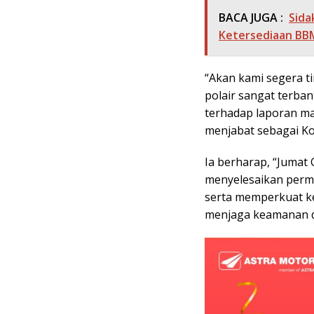
BACA JUGA :
Sida
Ketersediaan BBM 
“Akan kami segera ti
polair sangat terba
terhadap laporan ma
menjabat sebagai Kor
Ia berharap, “Jumat 
menyelesaikan perma
serta memperkuat ke
menjaga keamanan di