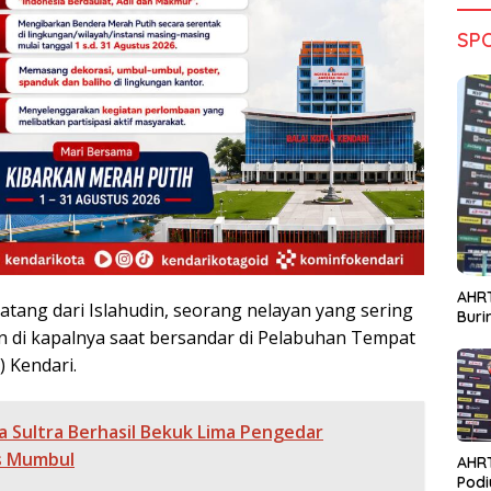
SP
AHRT
atang dari Islahudin, seorang nelayan yang sering
Bur
 di kapalnya saat bersandar di Pelabuhan Tempat
) Kendari.
a Sultra Berhasil Bekuk Lima Pengedar
is Mumbul
AHR
Podi