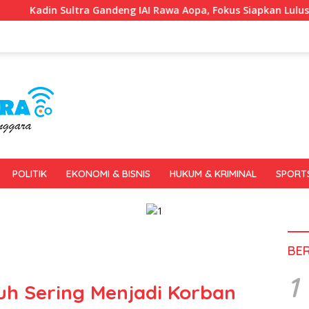
andeng IAI Rawa Aopa, Fokus Siapkan Lulusan Siap Kerja dan Wi
POLITIK
EKONOMI & BISNIS
HUKUM & KRIMINAL
SPORT
BE
1
uh Sering Menjadi Korban