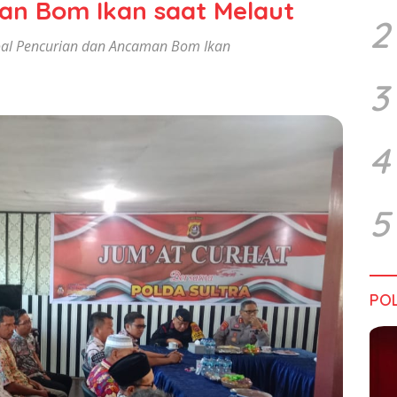
an Bom Ikan saat Melaut
2
Soal Pencurian dan Ancaman Bom Ikan
3
4
5
POL