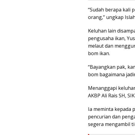
“Sudah berapa kali p
orang,” ungkap Isla
Keluhan lain disamp
pengusaha ikan, Yu
melaut dan menggun
bom ikan.
“Bayangkan pak, kam
bom bagaimana jadi
Menanggapi keluhan-
AKBP Ali Rais SH, SI
Ia meminta kepada p
pencurian dan penga
segera mengambil ti