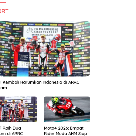
ORT
 Kembali Harumkan Indonesia di ARRC
iram
T Raih Dua
Moto4 2026: Empat
um di ARRC
Rider Muda AHM Siap