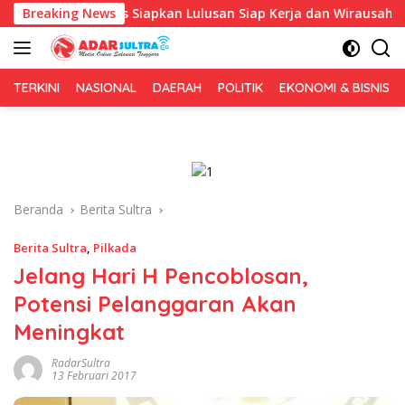
Langsung
, Fokus Siapkan Lulusan Siap Kerja dan Wirausaha
Breaking News
Pul
ke
konten
TERKINI
NASIONAL
DAERAH
POLITIK
EKONOMI & BISNIS
Beranda
Berita Sultra
Berita Sultra
,
Pilkada
Jelang Hari H Pencoblosan,
Potensi Pelanggaran Akan
Meningkat
RadarSultra
13 Februari 2017