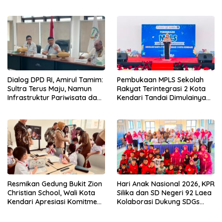
Wirausaha
Dialog DPD RI, Amirul Tamim:
Pembukaan MPLS Sekolah
Sultra Terus Maju, Namun
Rakyat Terintegrasi 2 Kota
Infrastruktur Pariwisata dan
Kendari Tandai Dimulainya
Perikanan Masih Jadi
Tahun Ajaran Baru
Tantangan
Resmikan Gedung Bukit Zion
Hari Anak Nasional 2026, KPR
Christian School, Wali Kota
Silika dan SD Negeri 92 Laea
Kendari Apresiasi Komitmen
Kolaborasi Dukung SDGs
Yayasan Tingkatkan Mutu
Pendidikan dan Perlindungan
Pendidikan
Anak