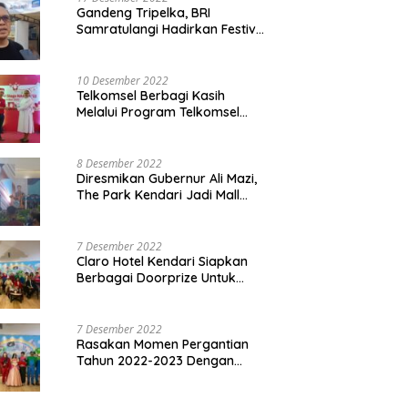
Gandeng Tripelka, BRI
Samratulangi Hadirkan Festival
Kuliner UMKM di HUT ke 127
10 Desember 2022
Telkomsel Berbagi Kasih
Melalui Program Telkomsel
Siaga 2022
8 Desember 2022
Diresmikan Gubernur Ali Mazi,
The Park Kendari Jadi Mall
Terbesar dan Terlengkap di
Sultra
7 Desember 2022
Claro Hotel Kendari Siapkan
Berbagai Doorprize Untuk
Pengunjung Di Event Malam
Pergantian Tahun 2022-2023
7 Desember 2022
Rasakan Momen Pergantian
Tahun 2022-2023 Dengan
Tema The Quest Of Mario Bros
Hanya di Claro Kendari