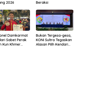
ang 2026
Beraksi
sonel Damkarmat
Bukan Tergesa-gesa,
ari Sabet Perak
KONI Sultra Tegaskan
th Kun Khmer
Alasan Pilih Kendari
ld Championship
sebagai Tuan Rumah
Porprov 2026