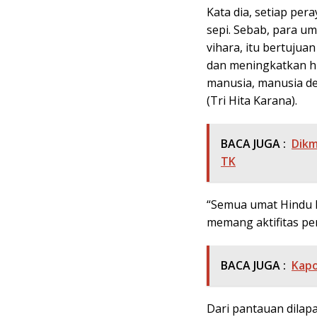
Kata dia, setiap per
sepi. Sebab, para um
vihara, itu bertujua
dan meningkatkan h
manusia, manusia d
(Tri Hita Karana).
BACA JUGA :
Dik
TK
“Semua umat Hindu la
memang aktifitas pe
BACA JUGA :
Kapo
Dari pantauan dilap