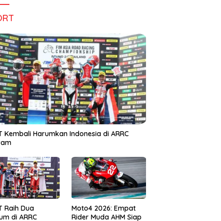
ORT
 Kembali Harumkan Indonesia di ARRC
iram
T Raih Dua
Moto4 2026: Empat
um di ARRC
Rider Muda AHM Siap