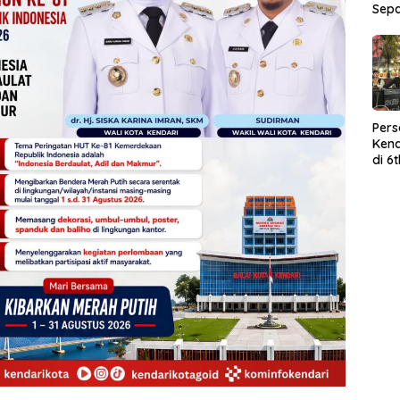
Sep
Per
Kend
di 6
Wor