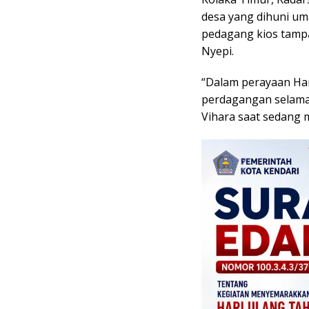
desa yang dihuni uma
pedagang kios tampa
Nyepi.
“Dalam perayaan Har
perdagangan selama 2
Vihara saat sedang 