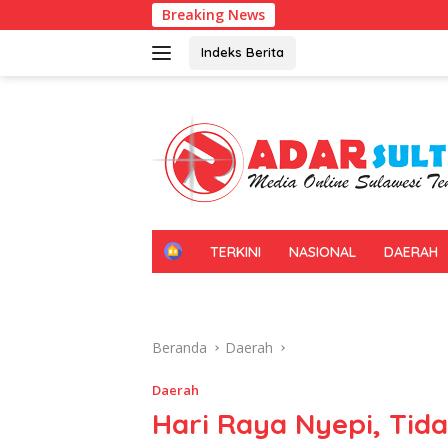
Langsung
Breaking News
Gerakan Irigas
ke
konten
Indeks Berita
H
TERKINI
NASIONAL
DAERAH
O
M
E
Beranda
Daerah
Daerah
Hari Raya Nyepi, Tida