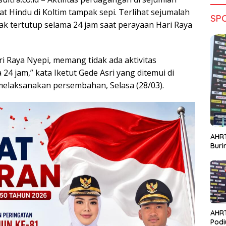
t Hindu di Koltim tampak sepi. Terlihat sejumalah
SP
k tertutup selama 24 jam saat perayaan Hari Raya
i Raya Nyepi, memang tidak ada aktivitas
4 jam,” kata Iketut Gede Asri yang ditemui di
melaksanakan persembahan, Selasa (28/03).
AHRT
Bur
AHR
Podi