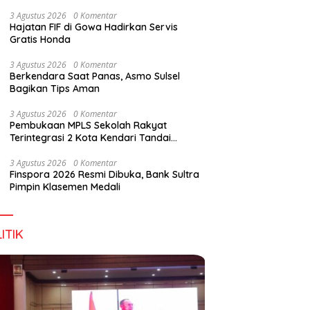
Perkuat Sinergi Jaga Irigasi Amohalo
3 Agustus 2026
0 Komentar
Hajatan FIF di Gowa Hadirkan Servis
Gratis Honda
3 Agustus 2026
0 Komentar
Berkendara Saat Panas, Asmo Sulsel
Bagikan Tips Aman
3 Agustus 2026
0 Komentar
Pembukaan MPLS Sekolah Rakyat
Terintegrasi 2 Kota Kendari Tandai
Dimulainya Tahun Ajaran Baru
3 Agustus 2026
0 Komentar
Finspora 2026 Resmi Dibuka, Bank Sultra
Pimpin Klasemen Medali
ITIK