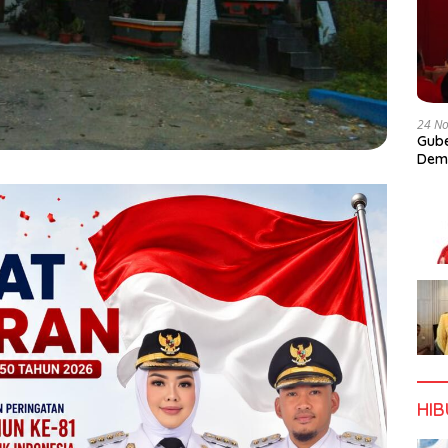
24 N
Gube
Dem
HI