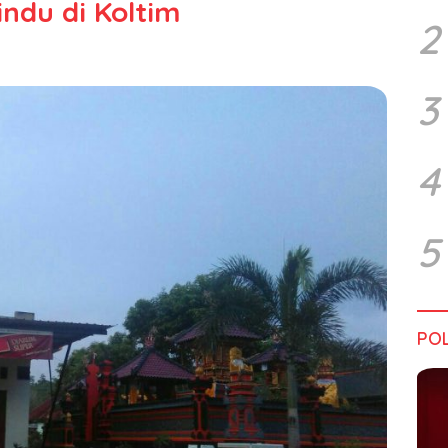
ndu di Koltim
2
3
4
5
POL