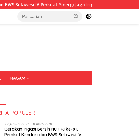
at Sinergi Jaga Irigasi Amohalo
Kadin Sultra Gandeng I
S
RAGAM
RITA POPULER
7 Agustus 2026
0 Komentar
Gerakan Irigasi Bersih HUT RI ke-81,
Pemkot Kendari dan BWS Sulawesi IV