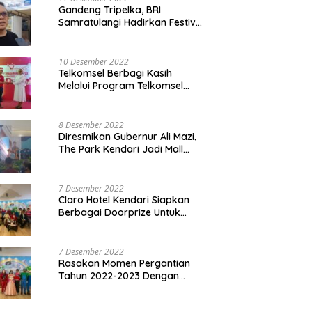
Gandeng Tripelka, BRI
Samratulangi Hadirkan Festival
Kuliner UMKM di HUT ke 127
10 Desember 2022
Telkomsel Berbagi Kasih
Melalui Program Telkomsel
Siaga 2022
8 Desember 2022
Diresmikan Gubernur Ali Mazi,
The Park Kendari Jadi Mall
Terbesar dan Terlengkap di
Sultra
7 Desember 2022
Claro Hotel Kendari Siapkan
Berbagai Doorprize Untuk
Pengunjung Di Event Malam
Pergantian Tahun 2022-2023
7 Desember 2022
Rasakan Momen Pergantian
Tahun 2022-2023 Dengan
Tema The Quest Of Mario Bros
Hanya di Claro Kendari