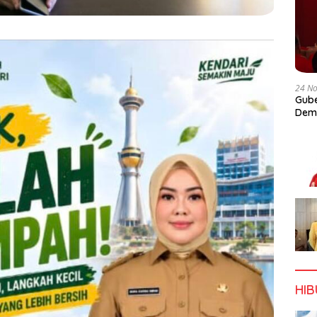
24 N
Gube
Dem
HI