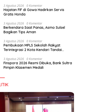
Digital Lewat KKN Tematik di Desa Alebo
3 Agustus 2026
0 Komentar
Hajatan FIF di Gowa Hadirkan Servis
Gratis Honda
3 Agustus 2026
0 Komentar
Berkendara Saat Panas, Asmo Sulsel
Bagikan Tips Aman
3 Agustus 2026
0 Komentar
Pembukaan MPLS Sekolah Rakyat
Terintegrasi 2 Kota Kendari Tandai
Dimulainya Tahun Ajaran Baru
3 Agustus 2026
0 Komentar
Finspora 2026 Resmi Dibuka, Bank Sultra
Pimpin Klasemen Medali
ITIK