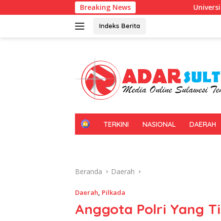
Langsung
Breaking News
Universitas Halu Oleo Kenalkan Pe
ke
konten
Indeks Berita
H
TERKINI
NASIONAL
DAERAH
O
M
E
Beranda
Daerah
Daerah
,
Pilkada
Anggota Polri Yang T