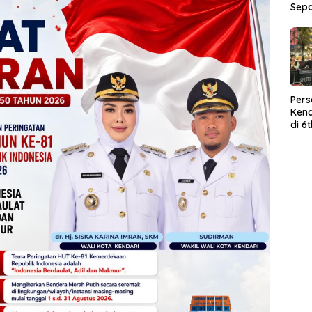
Sep
Per
Kend
di 6
Wor