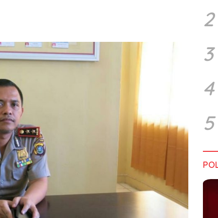
2
3
4
5
POL