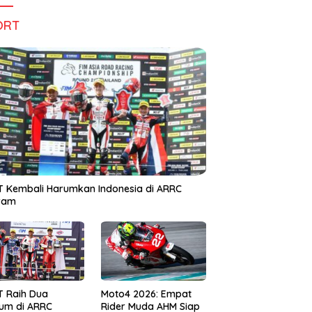
ORT
 Kembali Harumkan Indonesia di ARRC
iram
T Raih Dua
Moto4 2026: Empat
um di ARRC
Rider Muda AHM Siap