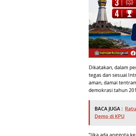
Dikatakan, dalam per
tegas dan sesuai In
aman, damai tentra
demokrasi tahun 2017
BACA JUGA :
Ratu
Demo di KPU
“Jika ada anggota ke