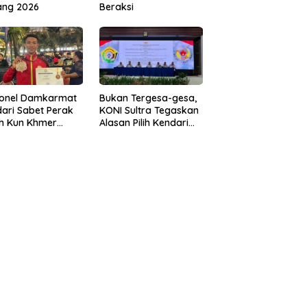
ang 2026
Beraksi
sonel Damkarmat
Bukan Tergesa-gesa,
ari Sabet Perak
KONI Sultra Tegaskan
th Kun Khmer
Alasan Pilih Kendari
ld Championship
sebagai Tuan Rumah
Porprov 2026