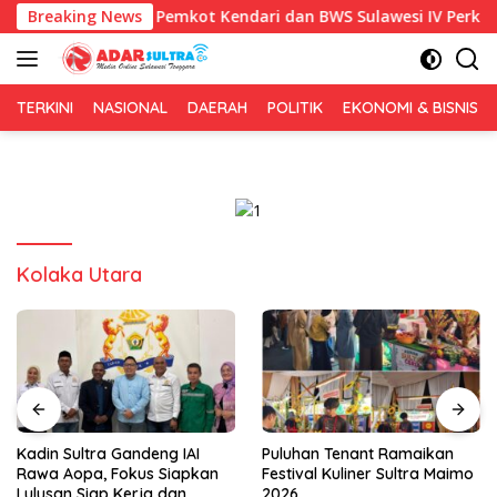
Langsung
HUT RI ke-81, Pemkot Kendari dan BWS Sulawesi IV Perkuat Siner
Breaking News
ke
konten
TERKINI
NASIONAL
DAERAH
POLITIK
EKONOMI & BISNIS
Kolaka Utara
Kadin Sultra Gandeng IAI
Puluhan Tenant Ramaikan
Rawa Aopa, Fokus Siapkan
Festival Kuliner Sultra Maimo
Lulusan Siap Kerja dan
2026